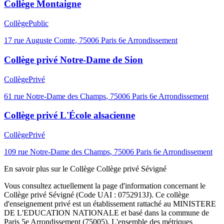
Collège Montaigne
Collège
Public
17 rue Auguste Comte
,
75006
Paris 6e Arrondissement
Collège privé Notre-Dame de Sion
Collège
Privé
61 rue Notre-Dame des Champs
,
75006
Paris 6e Arrondissement
Collège privé L'École alsacienne
Collège
Privé
109 rue Notre-Dame des Champs
,
75006
Paris 6e Arrondissement
En savoir plus sur le
Collège
Collège privé Sévigné
Vous consultez actuellement la page d'information concernant le
Collège privé Sévigné
(Code UAI :
0752913J
). Ce
collège
d'enseignement
privé
est un établissement rattaché au
MINISTERE
DE L'EDUCATION NATIONALE
et basé dans la commune de
Paris 5e Arrondissement
(
75005
). L'ensemble des métriques