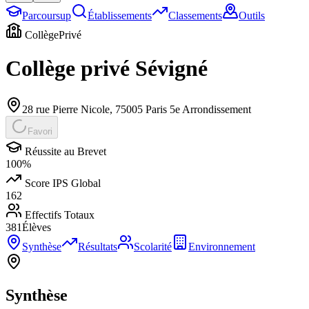
Parcoursup
Établissements
Classements
Outils
Collège
Privé
Collège privé Sévigné
28 rue Pierre Nicole
,
75005
Paris 5e Arrondissement
Favori
Réussite au Brevet
100
%
Score IPS Global
162
Effectifs Totaux
381
Élèves
Synthèse
Résultats
Scolarité
Environnement
Synthèse