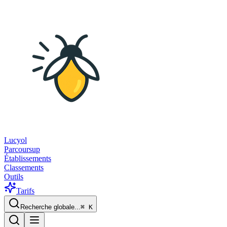
Lucyol
Parcoursup
Établissements
Classements
Outils
Tarifs
Recherche globale...
⌘
K