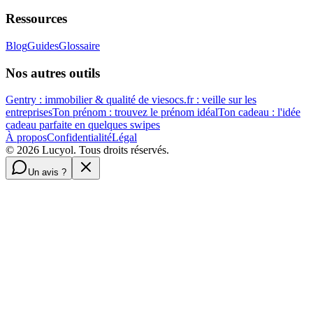
Ressources
Blog
Guides
Glossaire
Nos autres outils
Gentry : immobilier & qualité de vie
socs.fr : veille sur les
entreprises
Ton prénom : trouvez le prénom idéal
Ton cadeau : l'idée
cadeau parfaite en quelques swipes
À propos
Confidentialité
Légal
©
2026
Lucyol. Tous droits réservés.
Un avis ?