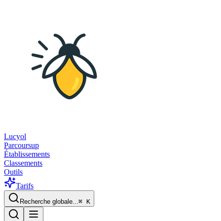
Lucyol
Parcoursup
Établissements
Classements
Outils
Tarifs
Recherche globale...
⌘
K