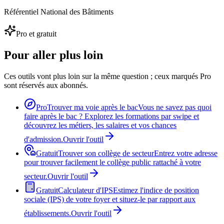
Référentiel National des Bâtiments
Pro et gratuit
Pour aller plus loin
Ces outils vont plus loin sur la même question ; ceux marqués Pro
sont réservés aux abonnés.
Pro
Trouver ma voie après le bac
Vous ne savez pas quoi
faire après le bac ? Explorez les formations par swipe et
découvrez les métiers, les salaires et vos chances
d'admission.
Ouvrir l'outil
Gratuit
Trouver son collège de secteur
Entrez votre adresse
pour trouver facilement le collège public rattaché à votre
secteur.
Ouvrir l'outil
Gratuit
Calculateur d'IPS
Estimez l'indice de position
sociale (IPS) de votre foyer et situez-le par rapport aux
établissements.
Ouvrir l'outil