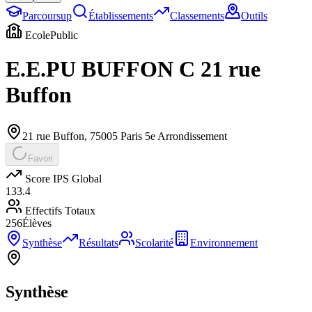
Parcoursup
Établissements
Classements
Outils
Ecole
Public
E.E.PU BUFFON C 21 rue
Buffon
21 rue Buffon
,
75005
Paris 5e Arrondissement
Favori
Score IPS Global
133.4
Effectifs Totaux
256
Élèves
Synthèse
Résultats
Scolarité
Environnement
Synthèse