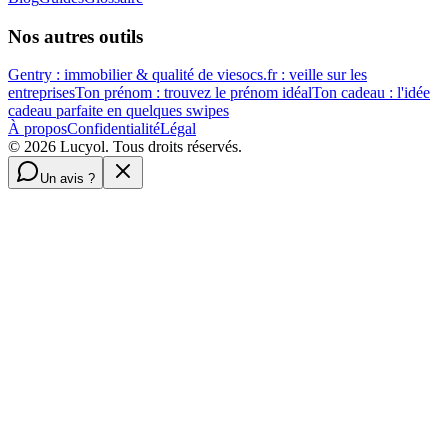
Nos autres outils
Gentry : immobilier & qualité de vie
socs.fr : veille sur les
entreprises
Ton prénom : trouvez le prénom idéal
Ton cadeau : l'idée
cadeau parfaite en quelques swipes
À propos
Confidentialité
Légal
©
2026
Lucyol. Tous droits réservés.
Un avis ?