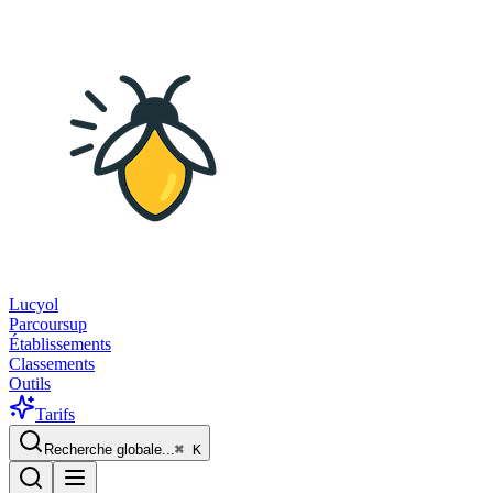
Lucyol
Parcoursup
Établissements
Classements
Outils
Tarifs
Recherche globale...
⌘
K