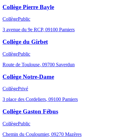
Collège Pierre Bayle
Collège
Public
3 avenue du 9e RCP
,
09100
Pamiers
Collège du Girbet
Collège
Public
Route de Toulouse
,
09700
Saverdun
Collège Notre-Dame
Collège
Privé
3 place des Cordeliers
,
09100
Pamiers
Collège Gaston Fébus
Collège
Public
Chemin du Couloumier
,
09270
Mazères