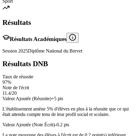
Sport
Résultats
Résultats Académiques
Session
2025
Diplôme National du Brevet
Résultats DNB
Taux de réussite
97
%
Note de l'écrit
11.4
/20
Valeur Ajoutée (Réussite)
+
5
pts
L'établissement amène
5
% d'élèves en
plus
à la réussite que ce qui
était attendu compte tenu de leur profil social et scolaire.
Valeur Ajoutée (Note Écrit)
-0.2
pts
La note moyenne des élèves à l'écrit est de
0.2
point(s)
inférieure