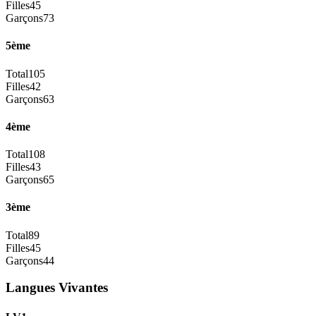
Filles
45
Garçons
73
5ème
Total
105
Filles
42
Garçons
63
4ème
Total
108
Filles
43
Garçons
65
3ème
Total
89
Filles
45
Garçons
44
Langues Vivantes