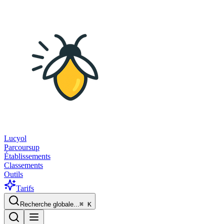
Lucyol
Parcoursup
Établissements
Classements
Outils
Tarifs
Recherche globale...
⌘
K