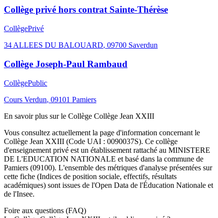
Collège privé hors contrat Sainte-Thérèse
Collège
Privé
34 ALLEES DU BALOUARD
,
09700
Saverdun
Collège Joseph-Paul Rambaud
Collège
Public
Cours Verdun
,
09101
Pamiers
En savoir plus sur le
Collège
Collège Jean XXIII
Vous consultez actuellement la page d'information concernant le
Collège Jean XXIII
(Code UAI :
0090037S
). Ce
collège
d'enseignement
privé
est un établissement rattaché au
MINISTERE
DE L'EDUCATION NATIONALE
et basé dans la commune de
Pamiers
(
09100
). L'ensemble des métriques d'analyse présentées sur
cette fiche (Indices de position sociale, effectifs, résultats
académiques) sont issues de l'Open Data de l'Éducation Nationale et
de l'Insee.
Foire aux questions (FAQ)