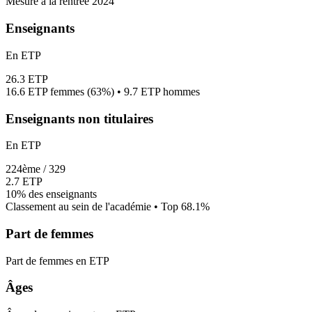
Mesuré à la rentrée 2024
Enseignants
En ETP
26.3
ETP
16.6
ETP femmes (
63%
) •
9.7
ETP hommes
Enseignants non titulaires
En ETP
224
ème /
329
2.7
ETP
10%
des enseignants
Classement au sein de l'académie • Top
68.1
%
Part de femmes
Part de femmes en ETP
Âges