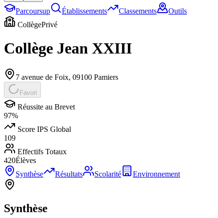
Parcoursup
Établissements
Classements
Outils
Collège
Privé
Collège Jean XXIII
7 avenue de Foix
,
09100
Pamiers
Favori
Réussite au Brevet
97
%
Score IPS Global
109
Effectifs Totaux
420
Élèves
Synthèse
Résultats
Scolarité
Environnement
Synthèse