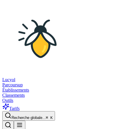
Lucyol
Parcoursup
Établissements
Classements
Outils
Tarifs
Recherche globale...
⌘
K