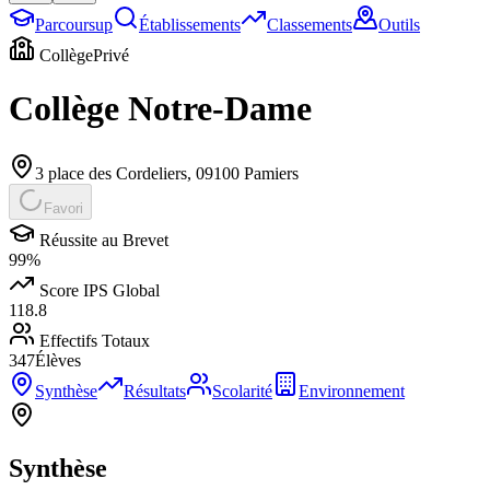
Parcoursup
Établissements
Classements
Outils
Collège
Privé
Collège Notre-Dame
3 place des Cordeliers
,
09100
Pamiers
Favori
Réussite au Brevet
99
%
Score IPS Global
118.8
Effectifs Totaux
347
Élèves
Synthèse
Résultats
Scolarité
Environnement
Synthèse