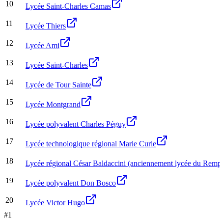
10
Lycée Saint-Charles Camas
11
Lycée Thiers
12
Lycée Ami
13
Lycée Saint-Charles
14
Lycée de Tour Sainte
15
Lycée Montgrand
16
Lycée polyvalent Charles Péguy
17
Lycée technologique régional Marie Curie
18
Lycée régional César Baldaccini (anciennement lycée du Remp
19
Lycée polyvalent Don Bosco
20
Lycée Victor Hugo
#
1