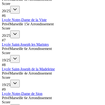
Score
20
/
25
#
6
Lycée Notre-Dame de la Viste
Privé
Marseille 15e Arrondissement
Score
20
/
25
#
7
Lycée Saint-Joseph les Maristes
Privé
Marseille 6e Arrondissement
Score
19
/
25
#
8
Lycée Saint-Joseph de la Madeleine
Privé
Marseille 4e Arrondissement
Score
19
/
25
#
9
Lycée Notre-Dame de Sion
Privé
Marseille 6e Arrondissement
Score