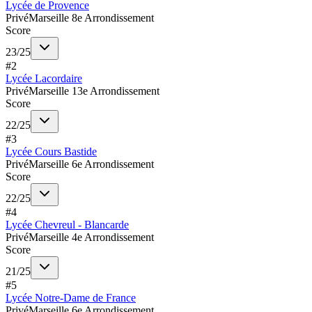
Lycée de Provence
Privé
Marseille 8e Arrondissement
Score
23
/
25
#
2
Lycée Lacordaire
Privé
Marseille 13e Arrondissement
Score
22
/
25
#
3
Lycée Cours Bastide
Privé
Marseille 6e Arrondissement
Score
22
/
25
#
4
Lycée Chevreul - Blancarde
Privé
Marseille 4e Arrondissement
Score
21
/
25
#
5
Lycée Notre-Dame de France
Privé
Marseille 6e Arrondissement