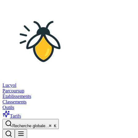
Lucyol
Parcoursup
Établissements
Classements
Outils
Tarifs
Recherche globale...
⌘
K