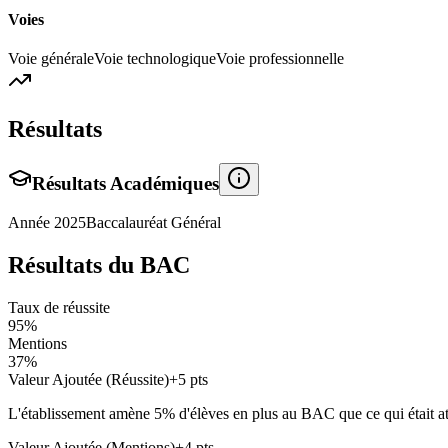
Voies
Voie générale
Voie technologique
Voie professionnelle
Résultats
Résultats Académiques
Année
2025
Baccalauréat Général
Résultats du BAC
Taux de réussite
95
%
Mentions
37
%
Valeur Ajoutée (Réussite)
+
5
pts
L'établissement amène
5
% d'élèves en
plus
au BAC que ce qui était att
Valeur Ajoutée (Mentions)
+
4
pts