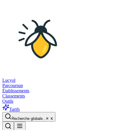
Lucyol
Parcoursup
Établissements
Classements
Outils
Tarifs
Recherche globale...
⌘
K