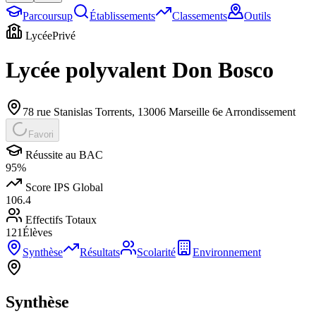
Parcoursup
Établissements
Classements
Outils
Lycée
Privé
Lycée polyvalent Don Bosco
78 rue Stanislas Torrents
,
13006
Marseille 6e Arrondissement
Favori
Réussite au BAC
95
%
Score IPS Global
106.4
Effectifs Totaux
121
Élèves
Synthèse
Résultats
Scolarité
Environnement
Synthèse