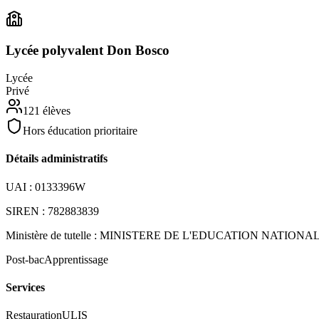
Lycée polyvalent Don Bosco
Lycée
Privé
121
élèves
Hors éducation prioritaire
Détails administratifs
UAI :
0133396W
SIREN :
782883839
Ministère de tutelle :
MINISTERE DE L'EDUCATION NATIONA
Post-bac
Apprentissage
Services
Restauration
ULIS