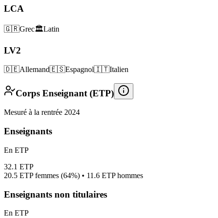
LCA
🇬🇷
Grec
🏛️
Latin
LV2
🇩🇪
Allemand
🇪🇸
Espagnol
🇮🇹
Italien
Corps Enseignant (ETP)
Mesuré à la rentrée 2024
Enseignants
En ETP
32.1
ETP
20.5
ETP femmes (
64%
) •
11.6
ETP hommes
Enseignants non titulaires
En ETP