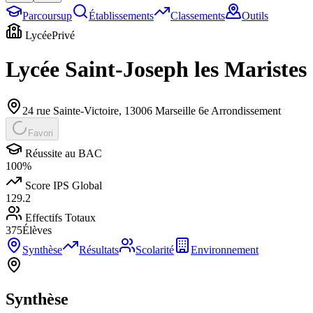
Parcoursup
Établissements
Classements
Outils
Lycée
Privé
Lycée Saint-Joseph les Maristes
24 rue Sainte-Victoire
,
13006
Marseille 6e Arrondissement
Favori
Réussite au BAC
100
%
Score IPS Global
129.2
Effectifs Totaux
375
Élèves
Synthèse
Résultats
Scolarité
Environnement
Synthèse