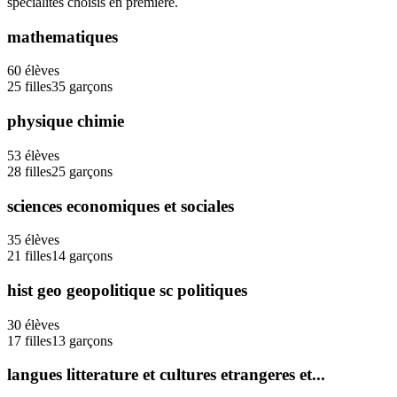
spécialités choisis en première.
mathematiques
60
élèves
25
filles
35
garçons
physique chimie
53
élèves
28
filles
25
garçons
sciences economiques et sociales
35
élèves
21
filles
14
garçons
hist geo geopolitique sc politiques
30
élèves
17
filles
13
garçons
langues litterature et cultures etrangeres et...