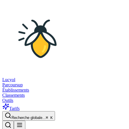
Lucyol
Parcoursup
Établissements
Classements
Outils
Tarifs
Recherche globale...
⌘
K