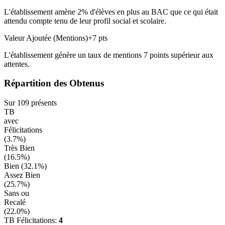
L'établissement amène
2
% d'élèves en
plus
au BAC que ce qui était
attendu compte tenu de leur profil social et scolaire.
Valeur Ajoutée (Mentions)
+
7
pts
L'établissement génère un taux de mentions
7
points
supérieur
aux
attentes.
Répartition des Obtenus
Sur
109
présents
TB
avec
Félicitations
(
3.7
%)
Très Bien
(
16.5
%)
Bien (
32.1
%)
Assez Bien
(
25.7
%)
Sans ou
Recalé
(
22.0
%)
TB Félicitations:
4