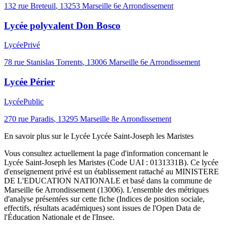
132 rue Breteuil
,
13253
Marseille 6e Arrondissement
Lycée polyvalent Don Bosco
Lycée
Privé
78 rue Stanislas Torrents
,
13006
Marseille 6e Arrondissement
Lycée Périer
Lycée
Public
270 rue Paradis
,
13295
Marseille 8e Arrondissement
En savoir plus sur le
Lycée
Lycée Saint-Joseph les Maristes
Vous consultez actuellement la page d'information concernant le
Lycée Saint-Joseph les Maristes
(Code UAI :
0131331B
). Ce
lycée
d'enseignement
privé
est un établissement rattaché au
MINISTERE
DE L'EDUCATION NATIONALE
et basé dans la commune de
Marseille 6e Arrondissement
(
13006
). L'ensemble des métriques
d'analyse présentées sur cette fiche (Indices de position sociale,
effectifs, résultats académiques) sont issues de l'Open Data de
l'Éducation Nationale et de l'Insee.