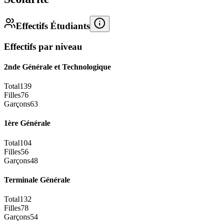
Effectifs Étudiants
Effectifs par niveau
2nde Générale et Technologique
Total
139
Filles
76
Garçons
63
1ère Générale
Total
104
Filles
56
Garçons
48
Terminale Générale
Total
132
Filles
78
Garçons
54