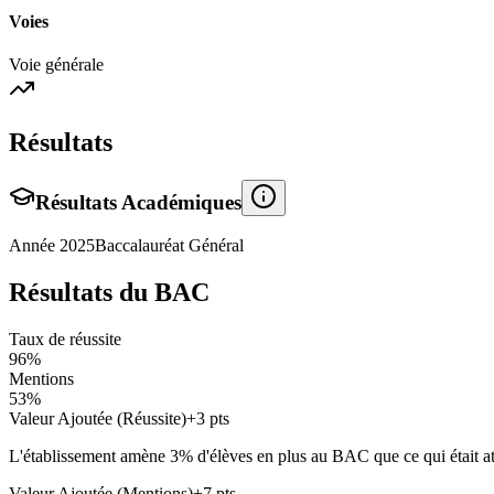
Voies
Voie générale
Résultats
Résultats Académiques
Année
2025
Baccalauréat Général
Résultats du BAC
Taux de réussite
96
%
Mentions
53
%
Valeur Ajoutée (Réussite)
+
3
pts
L'établissement amène
3
% d'élèves en
plus
au BAC que ce qui était att
Valeur Ajoutée (Mentions)
+
7
pts