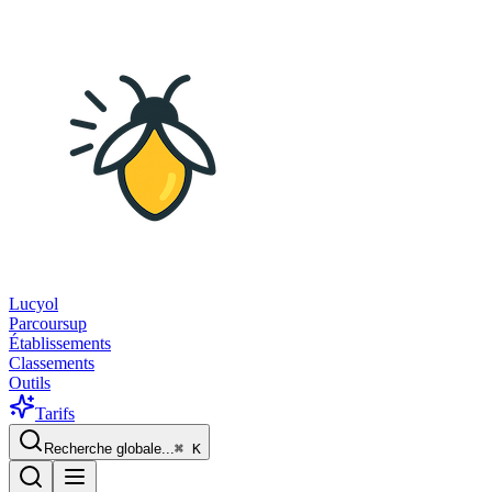
Lucyol
Parcoursup
Établissements
Classements
Outils
Tarifs
Recherche globale...
⌘
K