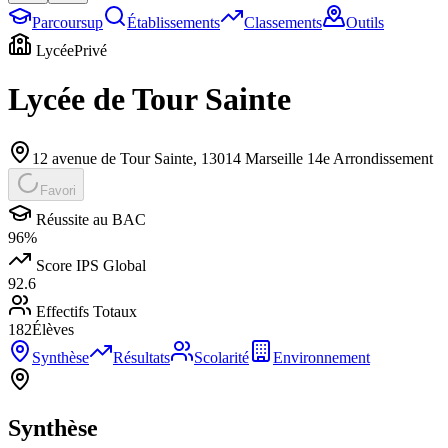
Parcoursup
Établissements
Classements
Outils
Lycée
Privé
Lycée de Tour Sainte
12 avenue de Tour Sainte
,
13014
Marseille 14e Arrondissement
Favori
Réussite au BAC
96
%
Score IPS Global
92.6
Effectifs Totaux
182
Élèves
Synthèse
Résultats
Scolarité
Environnement
Synthèse