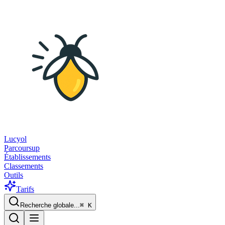
Lucyol
Parcoursup
Établissements
Classements
Outils
Tarifs
Recherche globale...
⌘
K