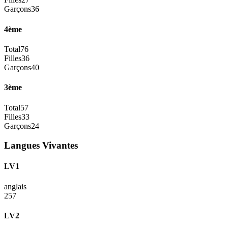
Garçons
36
4ème
Total
76
Filles
36
Garçons
40
3ème
Total
57
Filles
33
Garçons
24
Langues Vivantes
LV1
anglais
257
LV2