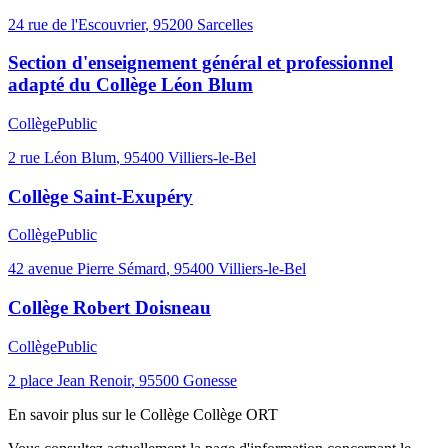
24 rue de l'Escouvrier
,
95200
Sarcelles
Section d'enseignement général et professionnel
adapté du Collège Léon Blum
Collège
Public
2 rue Léon Blum
,
95400
Villiers-le-Bel
Collège Saint-Exupéry
Collège
Public
42 avenue Pierre Sémard
,
95400
Villiers-le-Bel
Collège Robert Doisneau
Collège
Public
2 place Jean Renoir
,
95500
Gonesse
En savoir plus sur le
Collège
Collège ORT