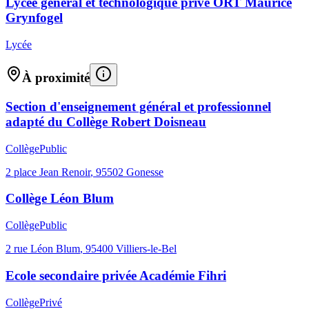
Lycée général et technologique privé ORT Maurice
Grynfogel
Lycée
À proximité
Section d'enseignement général et professionnel
adapté du Collège Robert Doisneau
Collège
Public
2 place Jean Renoir
,
95502
Gonesse
Collège Léon Blum
Collège
Public
2 rue Léon Blum
,
95400
Villiers-le-Bel
Ecole secondaire privée Académie Fihri
Collège
Privé