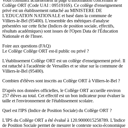
Vous consultez actuellement la page d'information concernant le
Collège ORT
(Code UAI :
0951916S
). Ce
collège
d'enseignement
privé
est un établissement rattaché au
MINISTERE DE
L'EDUCATION NATIONALE
et basé dans la commune de
Villiers-le-Bel
(
95400
). L'ensemble des métriques d'analyse
présentées sur cette fiche (Indices de position sociale, effectifs,
résultats académiques) sont issues de l'Open Data de l'Éducation
Nationale et de l'Insee.
Foire aux questions (FAQ)
Le Collège Collège ORT est-il public ou privé ?
L'établissement Collège ORT est un collège d'enseignement privé. Il
est rattaché à l'académie de Versailles et se situe sur la commune de
Villiers-le-Bel (95400).
Combien d'élèves sont inscrits au Collège ORT à Villiers-le-Bel ?
D'après nos données officielles, le Collège ORT accueille environ
257 élèves au total. Cet effectif est un bon indicateur pour évaluer la
taille et l'environnement de l'établissement scolaire.
Quel est l'IPS (Indice de Position Sociale) du Collège ORT ?
L'IPS du Collège ORT a été évalué à 120.9000015258789. L'Indice
de Position Sociale permet de mesurer le contexte socio-économique