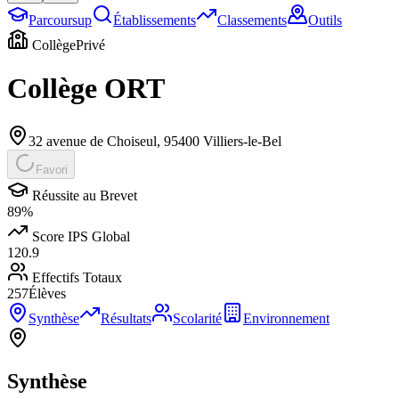
Parcoursup
Établissements
Classements
Outils
Collège
Privé
Collège ORT
32 avenue de Choiseul
,
95400
Villiers-le-Bel
Favori
Réussite au Brevet
89
%
Score IPS Global
120.9
Effectifs Totaux
257
Élèves
Synthèse
Résultats
Scolarité
Environnement
Synthèse