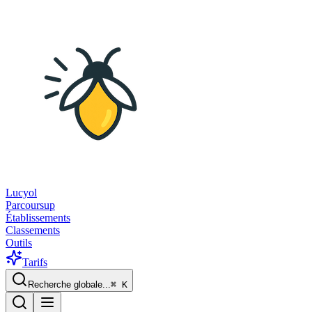
Lucyol
Parcoursup
Établissements
Classements
Outils
Tarifs
Recherche globale...
⌘
K