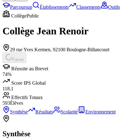
Parcoursup
Établissements
Classements
Outils
Collège
Public
Collège Jean Renoir
29 rue Yves Kermen
,
92100
Boulogne-Billancourt
Favori
Réussite au Brevet
74
%
Score IPS Global
118.1
Effectifs Totaux
593
Élèves
Synthèse
Résultats
Scolarité
Environnement
Synthèse