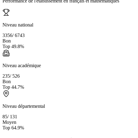
Performance de l'établissement en français et mathématiques
Niveau national
3356
/
6743
Bon
Top
49.8
%
Niveau académique
235
/
526
Bon
Top
44.7
%
Niveau départemental
85
/
131
Moyen
Top
64.9
%