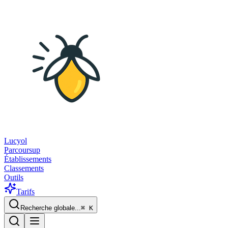
Lucyol
Parcoursup
Établissements
Classements
Outils
Tarifs
Recherche globale...
⌘
K