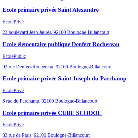
Ecole primaire privée Saint Alexandre
Ecole
Privé
23 boulevard Jean Jaurès
,
92100
Boulogne-Billancourt
Ecole élémentaire publique Denfert-Rochereau
Ecole
Public
92 rue Denfert-Rochereau
,
92100
Boulogne-Billancourt
Ecole primaire privée Saint Joseph du Parchamp
Ecole
Privé
6 rue du Parchamp
,
92100
Boulogne-Billancourt
Ecole primaire privée CUBE SCHOOL
Ecole
Privé
83 rue de Paris
,
92100
Boulogne-Billancourt