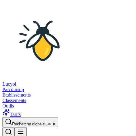
Lucyol
Parcoursup
Établissements
Classements
Outils
Tarifs
Recherche globale...
⌘
K