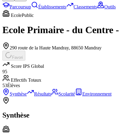
Parcoursup
Établissements
Classements
Outils
Ecole
Public
Ecole Primaire - du Centre -
290 route de la Haute Mandray
,
88650
Mandray
Favori
Score IPS Global
95
Effectifs Totaux
53
Élèves
Synthèse
Résultats
Scolarité
Environnement
Synthèse