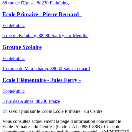
68 rue de l'Eglise
,
88230
Plainfaing
Ecole Primaire - Pierre Bernard -
Ecole
Public
6 rue du Kemberg
,
88580
Saulcy-sur-Meurthe
Groupe Scolaire
Ecole
Public
15 route de Mardichamp
,
88650
Saint-Léonard
Ecole Elémentaire - Jules Ferry -
Ecole
Public
3 rue des Aulnes
,
88230
Fraize
En savoir plus sur le
Ecole
Ecole Primaire - du Centre -
Vous consultez actuellement la page d'information concernant le
Ecole Primaire - du Centre -
(Code UAI :
0880188B
). Ce
ecole
d'enseignement
public
est un établissement rattaché au
MINISTERE