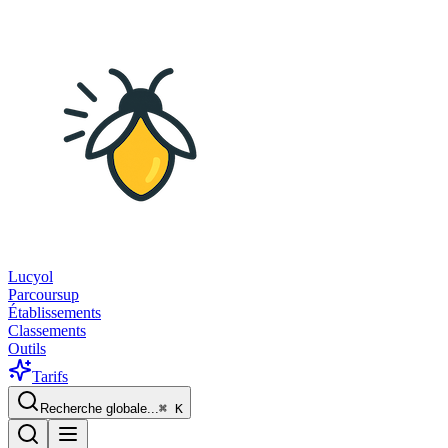
Lucyol
Parcoursup
Établissements
Classements
Outils
Tarifs
Recherche globale...
⌘
K