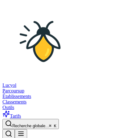
Lucyol
Parcoursup
Établissements
Classements
Outils
Tarifs
Recherche globale...
⌘
K