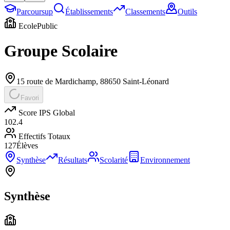
Parcoursup
Établissements
Classements
Outils
Ecole
Public
Groupe Scolaire
15 route de Mardichamp
,
88650
Saint-Léonard
Favori
Score IPS Global
102.4
Effectifs Totaux
127
Élèves
Synthèse
Résultats
Scolarité
Environnement
Synthèse