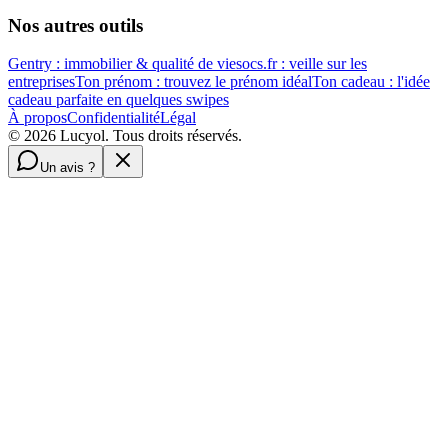
Nos autres outils
Gentry : immobilier & qualité de vie
socs.fr : veille sur les
entreprises
Ton prénom : trouvez le prénom idéal
Ton cadeau : l'idée
cadeau parfaite en quelques swipes
À propos
Confidentialité
Légal
©
2026
Lucyol. Tous droits réservés.
Un avis ?