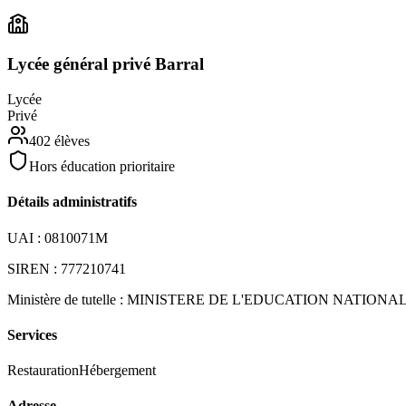
Lycée général privé Barral
Lycée
Privé
402
élèves
Hors éducation prioritaire
Détails administratifs
UAI :
0810071M
SIREN :
777210741
Ministère de tutelle :
MINISTERE DE L'EDUCATION NATIONA
Services
Restauration
Hébergement
Adresse