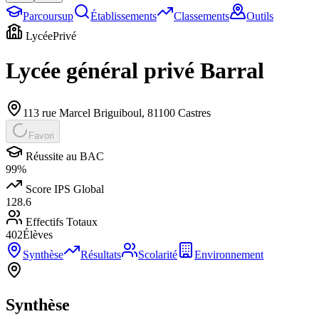
Parcoursup
Établissements
Classements
Outils
Lycée
Privé
Lycée général privé Barral
113 rue Marcel Briguiboul
,
81100
Castres
Favori
Réussite au BAC
99
%
Score IPS Global
128.6
Effectifs Totaux
402
Élèves
Synthèse
Résultats
Scolarité
Environnement
Synthèse