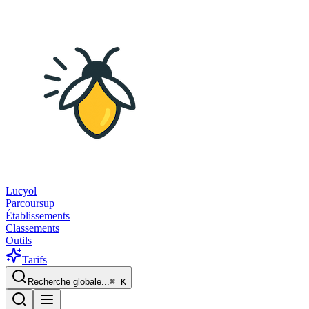
Lucyol
Parcoursup
Établissements
Classements
Outils
Tarifs
Recherche globale...
⌘
K