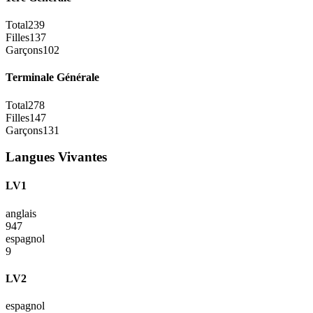
Total
239
Filles
137
Garçons
102
Terminale Générale
Total
278
Filles
147
Garçons
131
Langues Vivantes
LV1
anglais
947
espagnol
9
LV2
espagnol