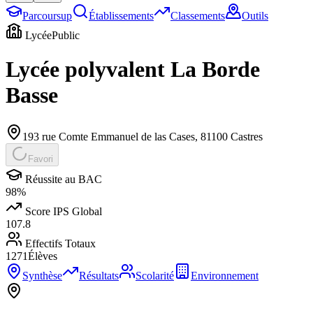
Parcoursup
Établissements
Classements
Outils
Lycée
Public
Lycée polyvalent La Borde
Basse
193 rue Comte Emmanuel de las Cases
,
81100
Castres
Favori
Réussite au BAC
98
%
Score IPS Global
107.8
Effectifs Totaux
1271
Élèves
Synthèse
Résultats
Scolarité
Environnement