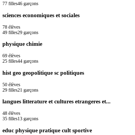
77
filles
46
garçons
sciences economiques et sociales
78
élèves
49
filles
29
garçons
physique chimie
69
élèves
25
filles
44
garçons
hist geo geopolitique sc politiques
50
élèves
29
filles
21
garçons
langues litterature et cultures etrangeres et...
48
élèves
35
filles
13
garçons
educ physique pratique cult sportive