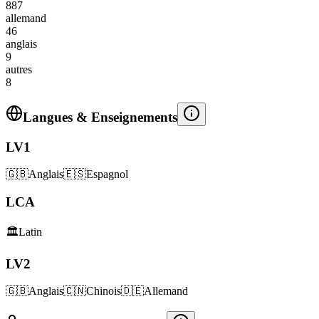
887
allemand
46
anglais
9
autres
8
Langues & Enseignements
LV1
🇬🇧
Anglais
🇪🇸
Espagnol
LCA
🏛️
Latin
LV2
🇬🇧
Anglais
🇨🇳
Chinois
🇩🇪
Allemand