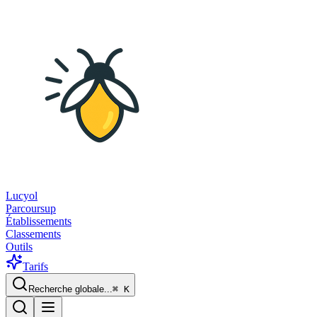
Lucyol
Parcoursup
Établissements
Classements
Outils
Tarifs
Recherche globale...
⌘
K