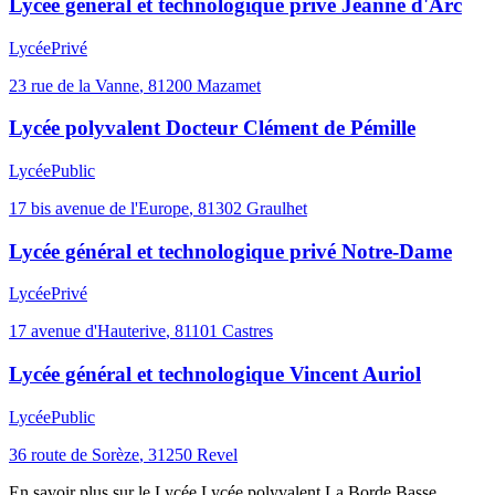
Lycée général et technologique privé Jeanne d'Arc
Lycée
Privé
23 rue de la Vanne
,
81200
Mazamet
Lycée polyvalent Docteur Clément de Pémille
Lycée
Public
17 bis avenue de l'Europe
,
81302
Graulhet
Lycée général et technologique privé Notre-Dame
Lycée
Privé
17 avenue d'Hauterive
,
81101
Castres
Lycée général et technologique Vincent Auriol
Lycée
Public
36 route de Sorèze
,
31250
Revel
En savoir plus sur le
Lycée
Lycée polyvalent La Borde Basse