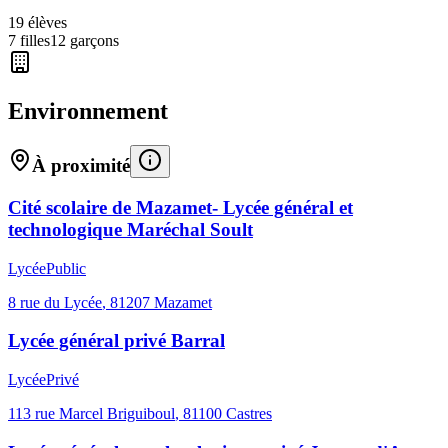
19
élèves
7
filles
12
garçons
Environnement
À proximité
Cité scolaire de Mazamet- Lycée général et
technologique Maréchal Soult
Lycée
Public
8 rue du Lycée
,
81207
Mazamet
Lycée général privé Barral
Lycée
Privé
113 rue Marcel Briguiboul
,
81100
Castres