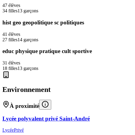
47
élèves
34
filles
13
garçons
hist geo geopolitique sc politiques
41
élèves
27
filles
14
garçons
educ physique pratique cult sportive
31
élèves
18
filles
13
garçons
Environnement
À proximité
Lycée polyvalent privé Saint-André
Lycée
Privé