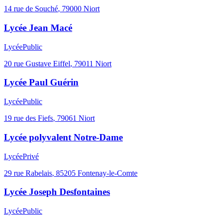
14 rue de Souché
,
79000
Niort
Lycée Jean Macé
Lycée
Public
20 rue Gustave Eiffel
,
79011
Niort
Lycée Paul Guérin
Lycée
Public
19 rue des Fiefs
,
79061
Niort
Lycée polyvalent Notre-Dame
Lycée
Privé
29 rue Rabelais
,
85205
Fontenay-le-Comte
Lycée Joseph Desfontaines
Lycée
Public