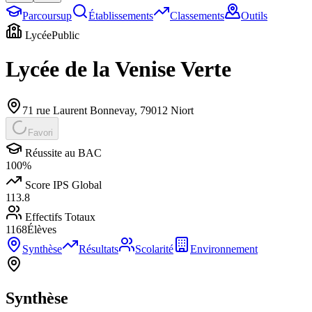
Parcoursup
Établissements
Classements
Outils
Lycée
Public
Lycée de la Venise Verte
71 rue Laurent Bonnevay
,
79012
Niort
Favori
Réussite au BAC
100
%
Score IPS Global
113.8
Effectifs Totaux
1168
Élèves
Synthèse
Résultats
Scolarité
Environnement
Synthèse