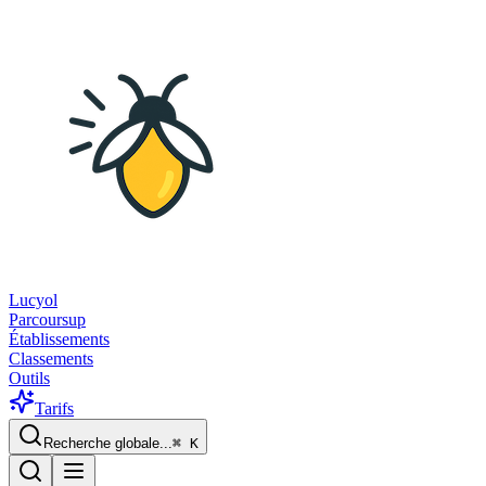
Lucyol
Parcoursup
Établissements
Classements
Outils
Tarifs
Recherche globale...
⌘
K