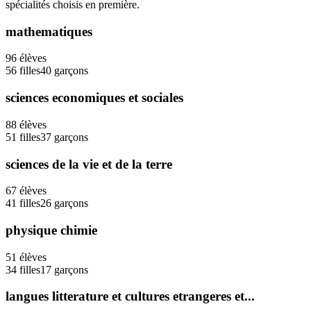
spécialités choisis en première.
mathematiques
96
élèves
56
filles
40
garçons
sciences economiques et sociales
88
élèves
51
filles
37
garçons
sciences de la vie et de la terre
67
élèves
41
filles
26
garçons
physique chimie
51
élèves
34
filles
17
garçons
langues litterature et cultures etrangeres et...