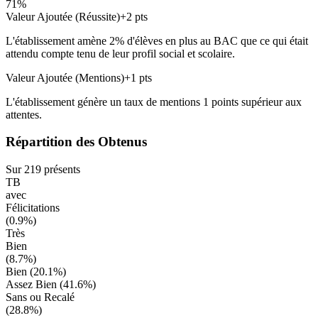
71
%
Valeur Ajoutée (Réussite)
+
2
pts
L'établissement amène
2
% d'élèves en
plus
au BAC que ce qui était
attendu compte tenu de leur profil social et scolaire.
Valeur Ajoutée (Mentions)
+
1
pts
L'établissement génère un taux de mentions
1
points
supérieur
aux
attentes.
Répartition des Obtenus
Sur
219
présents
TB
avec
Félicitations
(
0.9
%)
Très
Bien
(
8.7
%)
Bien (
20.1
%)
Assez Bien (
41.6
%)
Sans ou Recalé
(
28.8
%)