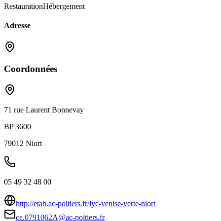
Restauration
Hébergement
Adresse
Coordonnées
71 rue Laurent Bonnevay
BP 3600
79012
Niort
05 49 32 48 00
http://etab.ac-poitiers.fr/lyc-venise-verte-niort
ce.0791062A@ac-poitiers.fr