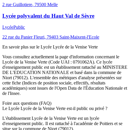
2 rue Guillotiere
,
79500
Melle
Lycée polyvalent du Haut Val de Sèvre
Lycée
Public
22 rue du Panier Fleuri
,
79403
Saint-Maixent-l'Ecole
En savoir plus sur le
Lycée
Lycée de la Venise Verte
Vous consultez actuellement la page d'information concernant le
Lycée de la Venise Verte
(Code UAI :
0791062A
). Ce
lycée
d'enseignement
public
est un établissement rattaché au
MINISTERE
DE L'EDUCATION NATIONALE
et basé dans la commune de
Niort
(
79012
). L'ensemble des métriques d'analyse présentées sur
cette fiche (Indices de position sociale, effectifs, résultats
académiques) sont issues de l'Open Data de l'Éducation Nationale et
de l'Insee.
Foire aux questions (FAQ)
Le Lycée Lycée de la Venise Verte est-il public ou privé ?
L'établissement Lycée de la Venise Verte est un lycée
d'enseignement public. Il est rattaché à l'académie de Poitiers et se
situe sur la commune de Niort (79012).