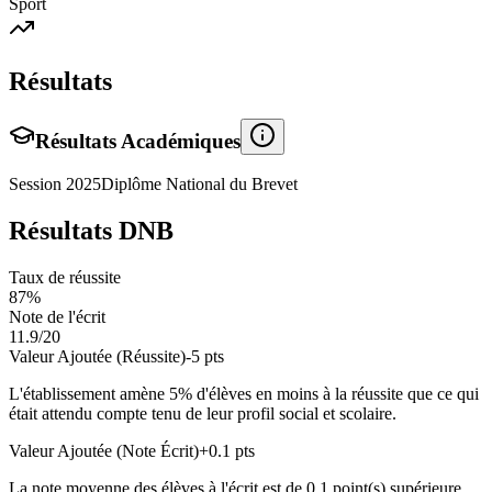
Sport
Résultats
Résultats Académiques
Session
2025
Diplôme National du Brevet
Résultats DNB
Taux de réussite
87
%
Note de l'écrit
11.9
/20
Valeur Ajoutée (Réussite)
-5
pts
L'établissement amène
5
% d'élèves en
moins
à la réussite que ce qui
était attendu compte tenu de leur profil social et scolaire.
Valeur Ajoutée (Note Écrit)
+
0.1
pts
La note moyenne des élèves à l'écrit est de
0.1
point(s)
supérieure