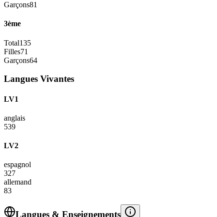
Garçons
81
3ème
Total
135
Filles
71
Garçons
64
Langues Vivantes
LV1
anglais
539
LV2
espagnol
327
allemand
83
Langues & Enseignements