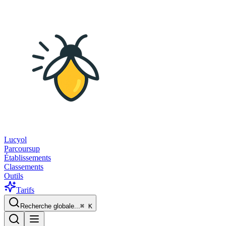
Lucyol
Parcoursup
Établissements
Classements
Outils
Tarifs
Recherche globale...
⌘
K