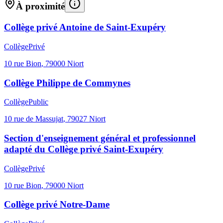
À proximité
Collège privé Antoine de Saint-Exupéry
Collège
Privé
10 rue Bion
,
79000
Niort
Collège Philippe de Commynes
Collège
Public
10 rue de Massujat
,
79027
Niort
Section d'enseignement général et professionnel
adapté du Collège privé Saint-Exupéry
Collège
Privé
10 rue Bion
,
79000
Niort
Collège privé Notre-Dame