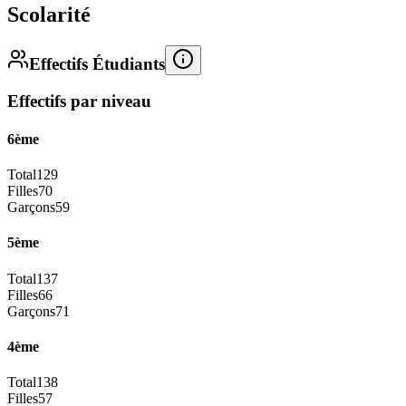
Scolarité
Effectifs Étudiants
Effectifs par niveau
6ème
Total
129
Filles
70
Garçons
59
5ème
Total
137
Filles
66
Garçons
71
4ème
Total
138
Filles
57