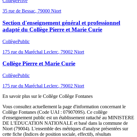
Collège
Privé
35 rue de Bessac
,
79000
Niort
Section d'enseignement général et professionnel
adapté du Collège Pierre et Marie Curie
Collège
Public
175 rue du Maréchal Leclerc
,
79002
Niort
Collège Pierre et Marie Curie
Collège
Public
175 rue du Maréchal Leclerc
,
79002
Niort
En savoir plus sur le
Collège
Collège Fontanes
Vous consultez actuellement la page d'information concernant le
Collège Fontanes
(Code UAI :
0790709S
). Ce
collège
d'enseignement
public
est un établissement rattaché au
MINISTERE
DE L'EDUCATION NATIONALE
et basé dans la commune de
Niort
(
79004
). L'ensemble des métriques d'analyse présentées sur
cette fiche (Indices de position sociale, effectifs, résultats