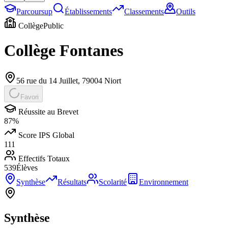
Parcoursup
Établissements
Classements
Outils
Collège
Public
Collège Fontanes
56 rue du 14 Juillet
,
79004
Niort
Favori
Réussite au Brevet
87
%
Score IPS Global
111
Effectifs Totaux
539
Élèves
Synthèse
Résultats
Scolarité
Environnement
Synthèse