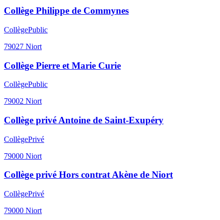
Collège Philippe de Commynes
Collège
Public
79027
Niort
Collège Pierre et Marie Curie
Collège
Public
79002
Niort
Collège privé Antoine de Saint-Exupéry
Collège
Privé
79000
Niort
Collège privé Hors contrat Akène de Niort
Collège
Privé
79000
Niort