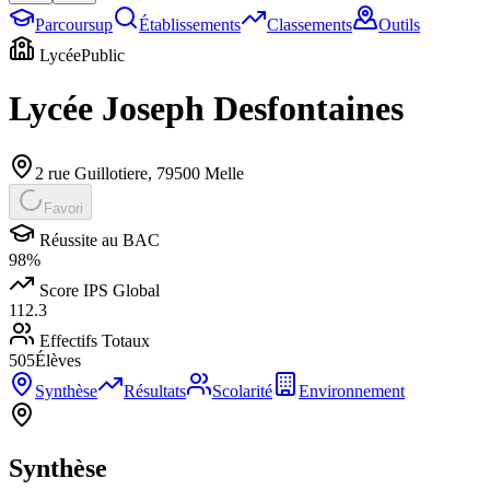
Parcoursup
Établissements
Classements
Outils
Lycée
Public
Lycée Joseph Desfontaines
2 rue Guillotiere
,
79500
Melle
Favori
Réussite au BAC
98
%
Score IPS Global
112.3
Effectifs Totaux
505
Élèves
Synthèse
Résultats
Scolarité
Environnement
Synthèse