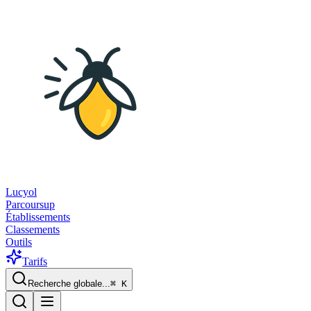
Lucyol
Parcoursup
Établissements
Classements
Outils
Tarifs
Recherche globale...
⌘
K