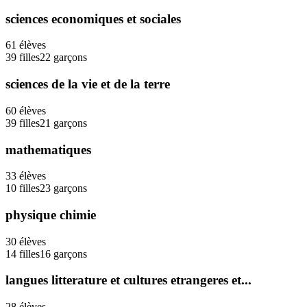
sciences economiques et sociales
61
élèves
39
filles
22
garçons
sciences de la vie et de la terre
60
élèves
39
filles
21
garçons
mathematiques
33
élèves
10
filles
23
garçons
physique chimie
30
élèves
14
filles
16
garçons
langues litterature et cultures etrangeres et...
28
élèves