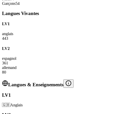
Garçons
54
Langues Vivantes
LV1
anglais
443
LV2
espagnol
361
allemand
80
Langues & Enseignements
LV1
🇬🇧
Anglais