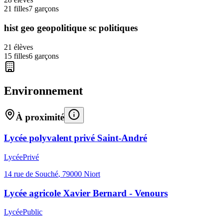
21
filles
7
garçons
hist geo geopolitique sc politiques
21
élèves
15
filles
6
garçons
Environnement
À proximité
Lycée polyvalent privé Saint-André
Lycée
Privé
14 rue de Souché
,
79000
Niort
Lycée agricole Xavier Bernard - Venours
Lycée
Public