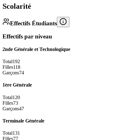
Scolarité
Effectifs Étudiants
Effectifs par niveau
2nde Générale et Technologique
Total
192
Filles
118
Garçons
74
1ère Générale
Total
120
Filles
73
Garçons
47
Terminale Générale
Total
131
Filles
77