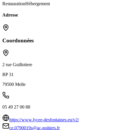
Restauration
Hébergement
Adresse
Coordonnées
2 rue Guillotiere
BP 31
79500
Melle
05 49 27 00 88
https://www.lycee-desfontaines.eu/v2/
ce.0790019s@ac-poitiers.fr