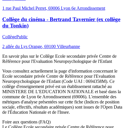
1 rue Paul Michel Perret
,
69006
Lyon 6e Arrondissement
Collège du cinéma - Bertrand Tavernier (ex collège
du Tonkin)
Collège
Public
2 allée du Lys Orange
,
69100
Villeurbanne
En savoir plus sur le
Collège
Ecole secondaire privée Centre de
Référence pour l'Evaluation Neuropsychologique de l'Enfant
Vous consultez actuellement la page d'information concernant le
Ecole secondaire privée Centre de Référence pour l'Evaluation
Neuropsychologique de l'Enfant
(Code UAI :
0694358M
). Ce
collège
d'enseignement
privé
est un établissement rattaché au
MINISTERE DE L'EDUCATION NATIONALE
et basé dans la
commune de
Lyon 6e Arrondissement
(
69006
). L'ensemble des
métriques d'analyse présentées sur cette fiche (Indices de position
sociale, effectifs, résultats académiques) sont issues de l'Open Data
de l'Éducation Nationale et de l'Insee.
Foire aux questions (FAQ)
Le Collège Ecole secondaire privée Centre de Référence pour