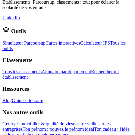
Établissements, Parcoursup, classements : tout pour éclairer la
scolarité de vos enfants.
LinkedIn
Outils
Simulateur Parcoursup
Cartes interactives
Calculateur IPS
Tous les
outils
Classements
Tous les classements
Annuaire par département
Rechercher un
établissement
Ressources
Blog
Guides
Glossaire
Nos autres outils
Gentry : immobilier & qualité de vie
socs.fr : veille sur les
entreprises
Ton prénom : trouvez le prénom idéal
Ton cadeau : l'idée
cadeau parfaite en quelques swipes