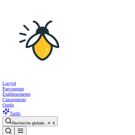
Lucyol
Parcoursup
Établissements
Classements
Outils
Tarifs
Recherche globale...
⌘
K