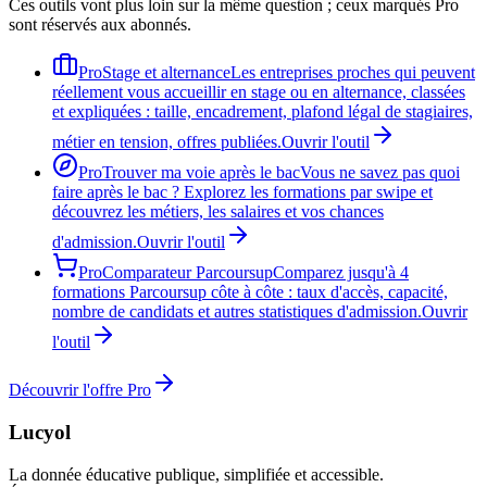
Ces outils vont plus loin sur la même question ; ceux marqués Pro
sont réservés aux abonnés.
Pro
Stage et alternance
Les entreprises proches qui peuvent
réellement vous accueillir en stage ou en alternance, classées
et expliquées : taille, encadrement, plafond légal de stagiaires,
métier en tension, offres publiées.
Ouvrir l'outil
Pro
Trouver ma voie après le bac
Vous ne savez pas quoi
faire après le bac ? Explorez les formations par swipe et
découvrez les métiers, les salaires et vos chances
d'admission.
Ouvrir l'outil
Pro
Comparateur Parcoursup
Comparez jusqu'à 4
formations Parcoursup côte à côte : taux d'accès, capacité,
nombre de candidats et autres statistiques d'admission.
Ouvrir
l'outil
Découvrir l'offre Pro
Lucyol
La donnée éducative publique, simplifiée et accessible.