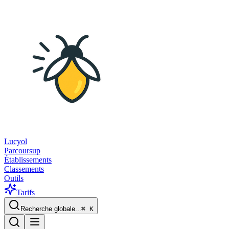
Lucyol
Parcoursup
Établissements
Classements
Outils
Tarifs
Recherche globale...
⌘
K