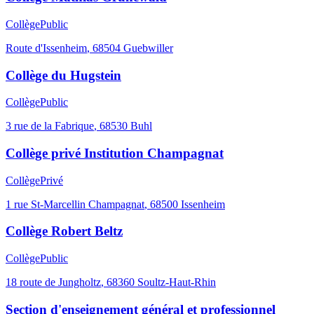
Collège
Public
Route d'Issenheim
,
68504
Guebwiller
Collège du Hugstein
Collège
Public
3 rue de la Fabrique
,
68530
Buhl
Collège privé Institution Champagnat
Collège
Privé
1 rue St-Marcellin Champagnat
,
68500
Issenheim
Collège Robert Beltz
Collège
Public
18 route de Jungholtz
,
68360
Soultz-Haut-Rhin
Section d'enseignement général et professionnel