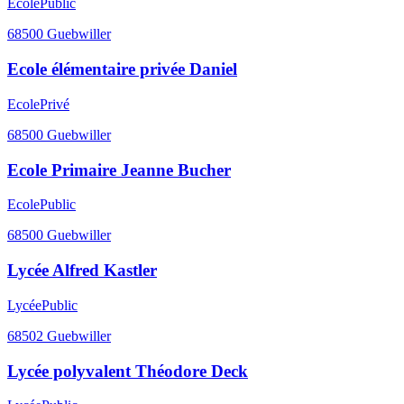
Ecole
Public
68500
Guebwiller
Ecole élémentaire privée Daniel
Ecole
Privé
68500
Guebwiller
Ecole Primaire Jeanne Bucher
Ecole
Public
68500
Guebwiller
Lycée Alfred Kastler
Lycée
Public
68502
Guebwiller
Lycée polyvalent Théodore Deck