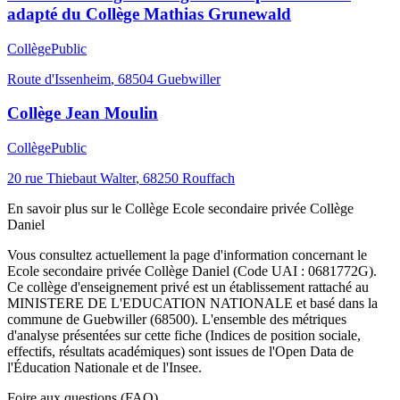
adapté du Collège Mathias Grunewald
Collège
Public
Route d'Issenheim
,
68504
Guebwiller
Collège Jean Moulin
Collège
Public
20 rue Thiebaut Walter
,
68250
Rouffach
En savoir plus sur le
Collège
Ecole secondaire privée Collège
Daniel
Vous consultez actuellement la page d'information concernant le
Ecole secondaire privée Collège Daniel
(Code UAI :
0681772G
).
Ce
collège
d'enseignement
privé
est un établissement rattaché au
MINISTERE DE L'EDUCATION NATIONALE
et basé dans la
commune de
Guebwiller
(
68500
). L'ensemble des métriques
d'analyse présentées sur cette fiche (Indices de position sociale,
effectifs, résultats académiques) sont issues de l'Open Data de
l'Éducation Nationale et de l'Insee.
Foire aux questions (FAQ)