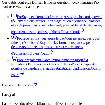
Ces outils vont plus loin sur la même question ; ceux marqués Pro
sont réservés aux abonnés.
Pro
Stage et alternance
Les entreprises proches qui peuvent
réellement vous accueillir en stage ou en alternance, classées
et expliquées : taille, encadrement, plafond légal de stagiaires,
métier en tension, offres publiées.
Ouvrir l'outil
Pro
Trouver ma voie après le bac
Vous ne savez pas quoi
faire après le bac ? Explorez les formations par swipe et
découvrez les métiers, les salaires et vos chances
d'admission.
Ouvrir l'outil
Pro
Comparateur Parcoursup
Comparez jusqu'à 4
formations Parcoursup côte à côte : taux d'accès, capacité,
nombre de candidats et autres statistiques d'admission.
Ouvrir
l'outil
Découvrir l'offre Pro
Lucyol
La donnée éducative publique, simplifiée et accessible.