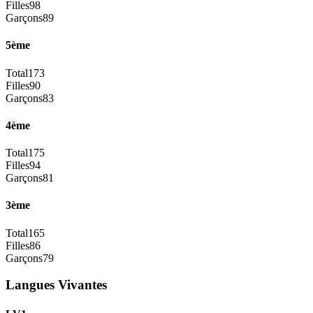
Filles
98
Garçons
89
5ème
Total
173
Filles
90
Garçons
83
4ème
Total
175
Filles
94
Garçons
81
3ème
Total
165
Filles
86
Garçons
79
Langues Vivantes