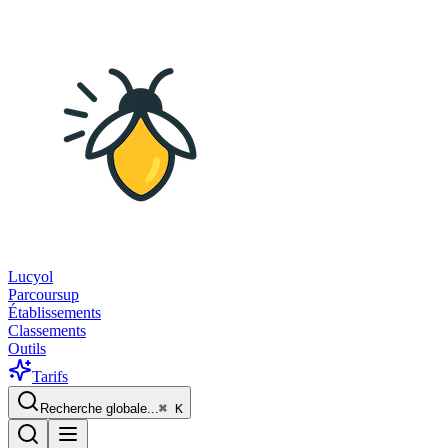
Lucyol
Parcoursup
Établissements
Classements
Outils
Tarifs
Recherche globale...
⌘
K