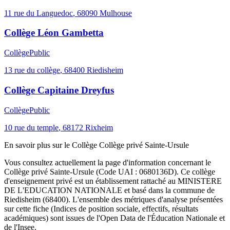
11 rue du Languedoc
,
68090
Mulhouse
Collège Léon Gambetta
Collège
Public
13 rue du collège
,
68400
Riedisheim
Collège Capitaine Dreyfus
Collège
Public
10 rue du temple
,
68172
Rixheim
En savoir plus sur le
Collège
Collège privé Sainte-Ursule
Vous consultez actuellement la page d'information concernant le
Collège privé Sainte-Ursule
(Code UAI :
0680136D
). Ce
collège
d'enseignement
privé
est un établissement rattaché au
MINISTERE
DE L'EDUCATION NATIONALE
et basé dans la commune de
Riedisheim
(
68400
). L'ensemble des métriques d'analyse présentées
sur cette fiche (Indices de position sociale, effectifs, résultats
académiques) sont issues de l'Open Data de l'Éducation Nationale et
de l'Insee.