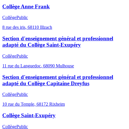
Collège Anne Frank
Collège
Public
8 rue des iris
,
68110
Illzach
Section d'enseignement général et professionnel
adapté du Collège Saint-Exupéry
Collège
Public
11 rue du Languedoc
,
68090
Mulhouse
Section d'enseignement général et professionnel
adapté du Collège Capitaine Dreyfus
Collège
Public
10 rue du Temple
,
68172
Rixheim
Collège Saint-Exupéry
Collège
Public