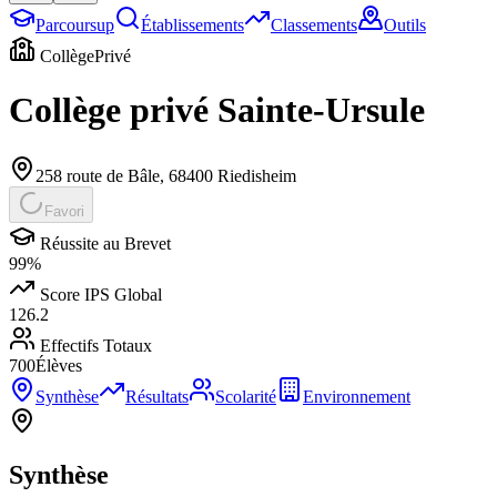
Parcoursup
Établissements
Classements
Outils
Collège
Privé
Collège privé Sainte-Ursule
258 route de Bâle
,
68400
Riedisheim
Favori
Réussite au Brevet
99
%
Score IPS Global
126.2
Effectifs Totaux
700
Élèves
Synthèse
Résultats
Scolarité
Environnement
Synthèse