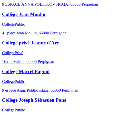
9 ESPACE ANNA POLITKOVSKAIA
,
66050
Perpignan
Collège Jean Moulin
Collège
Public
41 place Jean Moulin
,
66000
Perpignan
Collège privé Jeanne d'Arc
Collège
Privé
16 rue Valette
,
66000
Perpignan
Collège Marcel Pagnol
Collège
Public
9 espace Anna Politkovskaïa
,
66050
Perpignan
Collège Joseph Sébastien Pons
Collège
Public