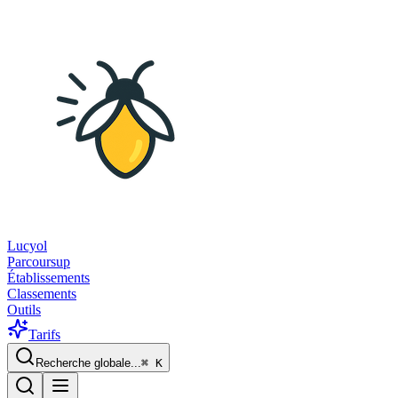
Lucyol
Parcoursup
Établissements
Classements
Outils
Tarifs
Recherche globale...
⌘
K