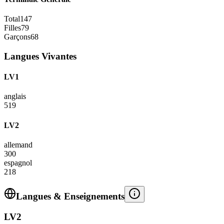
Total
147
Filles
79
Garçons
68
Langues Vivantes
LV1
anglais
519
LV2
allemand
300
espagnol
218
Langues & Enseignements
LV2