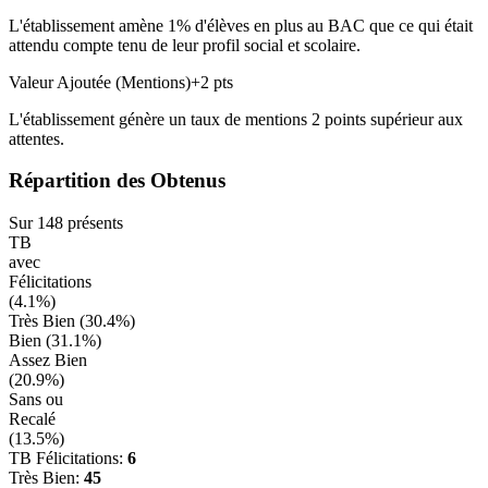
L'établissement amène
1
% d'élèves en
plus
au BAC que ce qui était
attendu compte tenu de leur profil social et scolaire.
Valeur Ajoutée (Mentions)
+
2
pts
L'établissement génère un taux de mentions
2
points
supérieur
aux
attentes.
Répartition des Obtenus
Sur
148
présents
TB
avec
Félicitations
(
4.1
%)
Très Bien (
30.4
%)
Bien (
31.1
%)
Assez Bien
(
20.9
%)
Sans ou
Recalé
(
13.5
%)
TB Félicitations:
6
Très Bien:
45