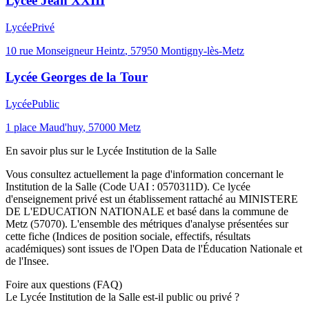
Lycée Jean XXIII
Lycée
Privé
10 rue Monseigneur Heintz
,
57950
Montigny-lès-Metz
Lycée Georges de la Tour
Lycée
Public
1 place Maud'huy
,
57000
Metz
En savoir plus sur le
Lycée
Institution de la Salle
Vous consultez actuellement la page d'information concernant le
Institution de la Salle
(Code UAI :
0570311D
). Ce
lycée
d'enseignement
privé
est un établissement rattaché au
MINISTERE
DE L'EDUCATION NATIONALE
et basé dans la commune de
Metz
(
57070
). L'ensemble des métriques d'analyse présentées sur
cette fiche (Indices de position sociale, effectifs, résultats
académiques) sont issues de l'Open Data de l'Éducation Nationale et
de l'Insee.
Foire aux questions (FAQ)
Le Lycée Institution de la Salle est-il public ou privé ?