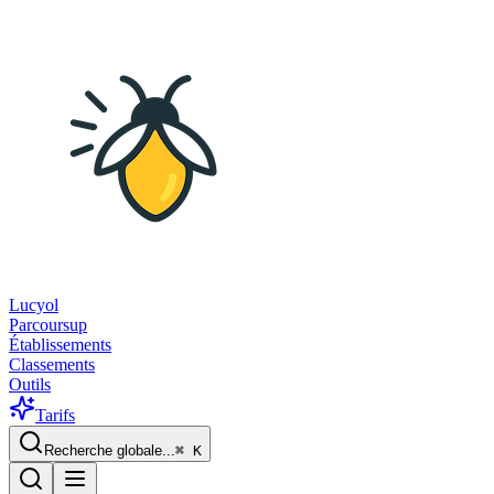
Lucyol
Parcoursup
Établissements
Classements
Outils
Tarifs
Recherche globale...
⌘
K