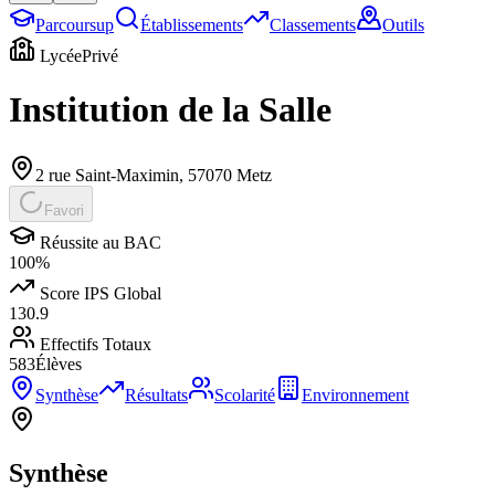
Parcoursup
Établissements
Classements
Outils
Lycée
Privé
Institution de la Salle
2 rue Saint-Maximin
,
57070
Metz
Favori
Réussite au BAC
100
%
Score IPS Global
130.9
Effectifs Totaux
583
Élèves
Synthèse
Résultats
Scolarité
Environnement
Synthèse