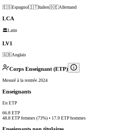
🇪🇸
Espagnol
🇮🇹
Italien
🇩🇪
Allemand
LCA
🏛️
Latin
LV1
🇬🇧
Anglais
Corps Enseignant (ETP)
Mesuré à la rentrée 2024
Enseignants
En ETP
66.8
ETP
48.8
ETP femmes (
73%
) •
17.9
ETP hommes
Enseignants non titulaires