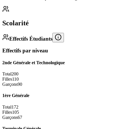
Scolarité
Effectifs Étudiants
Effectifs par niveau
2nde Générale et Technologique
Total
200
Filles
110
Garçons
90
1ère Générale
Total
172
Filles
105
Garçons
67
Terminale Générale