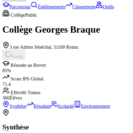
Parcoursup
Établissements
Classements
Outils
Collège
Public
Collège Georges Braque
3 rue Adrien Sénéchal
,
51100
Reims
Favori
Réussite au Brevet
85
%
Score IPS Global
71.4
Effectifs Totaux
366
Élèves
Synthèse
Résultats
Scolarité
Environnement
Synthèse