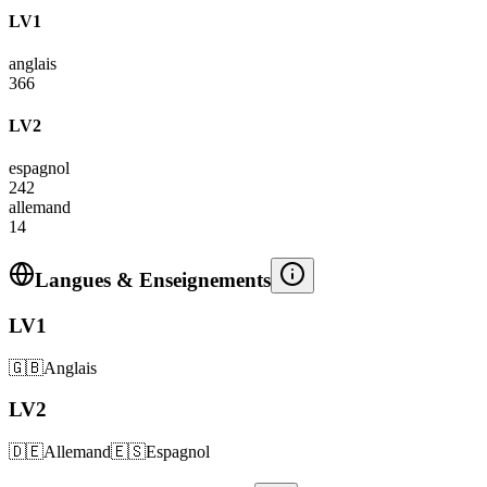
LV1
anglais
366
LV2
espagnol
242
allemand
14
Langues & Enseignements
LV1
🇬🇧
Anglais
LV2
🇩🇪
Allemand
🇪🇸
Espagnol