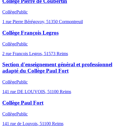
Collège Pierre de Coubertin
Collège
Public
1 rue Pierre Bérégovoy
,
51350
Cormontreuil
Collège François Legros
Collège
Public
2 rue François Legros
,
51573
Reims
Section d'enseignement général et professionnel
adapté du Collège Paul Fort
Collège
Public
141 rue DE LOUVOIS
,
51100
Reims
Collège Paul Fort
Collège
Public
141 rue de Louvois
,
51100
Reims