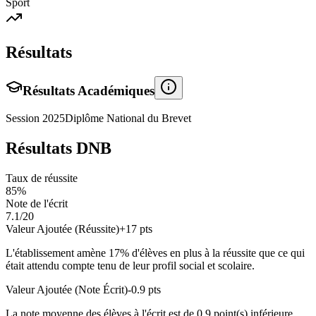
Sport
Résultats
Résultats Académiques
Session
2025
Diplôme National du Brevet
Résultats DNB
Taux de réussite
85
%
Note de l'écrit
7.1
/20
Valeur Ajoutée (Réussite)
+
17
pts
L'établissement amène
17
% d'élèves en
plus
à la réussite que ce qui
était attendu compte tenu de leur profil social et scolaire.
Valeur Ajoutée (Note Écrit)
-0.9
pts
La note moyenne des élèves à l'écrit est de
0.9
point(s)
inférieure