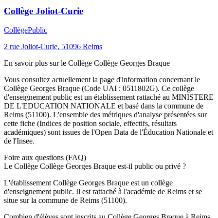
Collège Joliot-Curie
Collège
Public
2 rue Joliot-Curie
,
51096
Reims
En savoir plus sur le
Collège
Collège Georges Braque
Vous consultez actuellement la page d'information concernant le
Collège Georges Braque
(Code UAI :
0511802G
). Ce
collège
d'enseignement
public
est un établissement rattaché au
MINISTERE
DE L'EDUCATION NATIONALE
et basé dans la commune de
Reims
(
51100
). L'ensemble des métriques d'analyse présentées sur
cette fiche (Indices de position sociale, effectifs, résultats
académiques) sont issues de l'Open Data de l'Éducation Nationale et
de l'Insee.
Foire aux questions (FAQ)
Le Collège Collège Georges Braque est-il public ou privé ?
L'établissement Collège Georges Braque est un collège
d'enseignement public. Il est rattaché à l'académie de Reims et se
situe sur la commune de Reims (51100).
Combien d'élèves sont inscrits au Collège Georges Braque à Reims