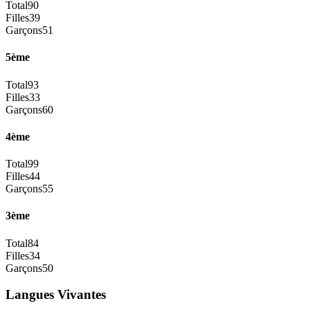
Total
90
Filles
39
Garçons
51
5ème
Total
93
Filles
33
Garçons
60
4ème
Total
99
Filles
44
Garçons
55
3ème
Total
84
Filles
34
Garçons
50
Langues Vivantes