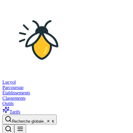
Lucyol
Parcoursup
Établissements
Classements
Outils
Tarifs
Recherche globale...
⌘
K