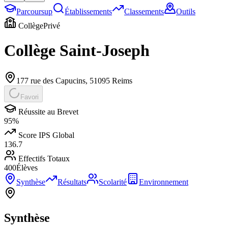
Parcoursup
Établissements
Classements
Outils
Collège
Privé
Collège Saint-Joseph
177 rue des Capucins
,
51095
Reims
Favori
Réussite au Brevet
95
%
Score IPS Global
136.7
Effectifs Totaux
400
Élèves
Synthèse
Résultats
Scolarité
Environnement
Synthèse