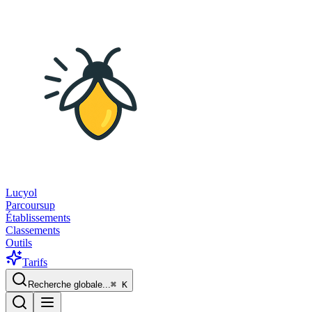
Lucyol
Parcoursup
Établissements
Classements
Outils
Tarifs
Recherche globale...
⌘
K