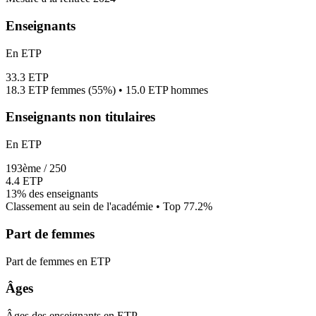
Enseignants
En ETP
33.3
ETP
18.3
ETP femmes (
55%
) •
15.0
ETP hommes
Enseignants non titulaires
En ETP
193
ème /
250
4.4
ETP
13%
des enseignants
Classement au sein de l'académie • Top
77.2
%
Part de femmes
Part de femmes en ETP
Âges
Âges des enseignants en ETP