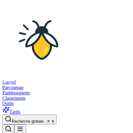
Lucyol
Parcoursup
Établissements
Classements
Outils
Tarifs
Recherche globale...
⌘
K