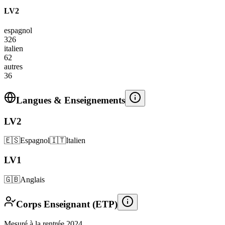
LV2
espagnol
326
italien
62
autres
36
Langues & Enseignements
LV2
🇪🇸
Espagnol
🇮🇹
Italien
LV1
🇬🇧
Anglais
Corps Enseignant (ETP)
Mesuré à la rentrée 2024