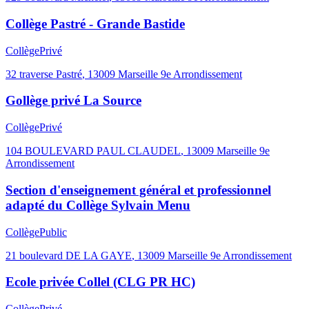
Collège Pastré - Grande Bastide
Collège
Privé
32 traverse Pastré
,
13009
Marseille 9e Arrondissement
Gollège privé La Source
Collège
Privé
104 BOULEVARD PAUL CLAUDEL
,
13009
Marseille 9e
Arrondissement
Section d'enseignement général et professionnel
adapté du Collège Sylvain Menu
Collège
Public
21 boulevard DE LA GAYE
,
13009
Marseille 9e Arrondissement
Ecole privée Collel (CLG PR HC)
Collège
Privé