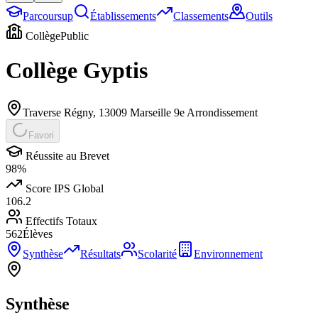
Parcoursup
Établissements
Classements
Outils
Collège
Public
Collège Gyptis
Traverse Régny
,
13009
Marseille 9e Arrondissement
Favori
Réussite au Brevet
98
%
Score IPS Global
106.2
Effectifs Totaux
562
Élèves
Synthèse
Résultats
Scolarité
Environnement
Synthèse