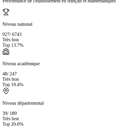
Performance de l'établissement en français et mathématiques
Niveau national
927
/
6743
Très bon
Top
13.7
%
Niveau académique
48
/
247
Très bon
Top
19.4
%
Niveau départemental
39
/
189
Très bon
Top
20.6
%