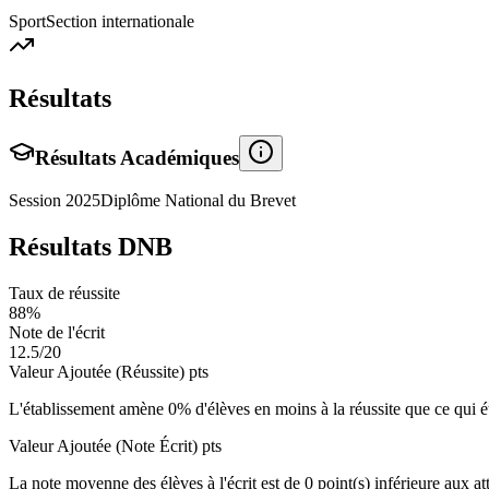
Sport
Section internationale
Résultats
Résultats Académiques
Session
2025
Diplôme National du Brevet
Résultats DNB
Taux de réussite
88
%
Note de l'écrit
12.5
/20
Valeur Ajoutée (Réussite)
pts
L'établissement amène
0
% d'élèves en
moins
à la réussite que ce qui é
Valeur Ajoutée (Note Écrit)
pts
La note moyenne des élèves à l'écrit est de
0
point(s)
inférieure
aux att