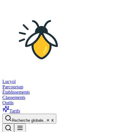
Lucyol
Parcoursup
Établissements
Classements
Outils
Tarifs
Recherche globale...
⌘
K