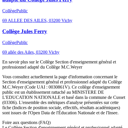
Collège
Public
69 ALLEE DES AILES
,
03200
Vichy
Collège Jules Ferry
Collège
Public
69 allée des Ailes
,
03200
Vichy
En savoir plus sur le
Collège
Section d'enseignement général et
professionnel adapté du Collège M.C.Weyer
Vous consultez actuellement la page d'information concernant le
Section d'enseignement général et professionnel adapté du Collège
M.C.Weyer
(Code UAI :
0030861V
). Ce
collège
d'enseignement
public
est un établissement rattaché au
MINISTERE DE
L'EDUCATION NATIONALE
et basé dans la commune de
Cusset
(
03306
). L'ensemble des métriques d'analyse présentées sur cette
fiche (Indices de position sociale, effectifs, résultats académiques)
sont issues de l'Open Data de l'Éducation Nationale et de l'Insee.
Foire aux questions (FAQ)
Le Collège Section d'enseignement général et professionnel adapté