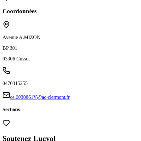
Coordonnées
Avenue A.MIZON
BP 301
03306
Cusset
0470315255
ce.0030861V@ac-clermont.fr
Sections
Soutenez Lucyol