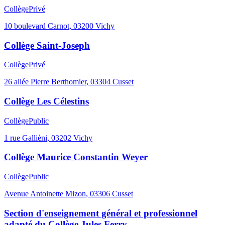
Collège
Privé
10 boulevard Carnot
,
03200
Vichy
Collège Saint-Joseph
Collège
Privé
26 allée Pierre Berthomier
,
03304
Cusset
Collège Les Célestins
Collège
Public
1 rue Gallièni
,
03202
Vichy
Collège Maurice Constantin Weyer
Collège
Public
Avenue Antoinette Mizon
,
03306
Cusset
Section d'enseignement général et professionnel
adapté du Collège Jules Ferry