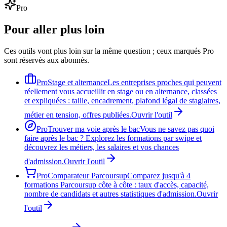
Pro
Pour aller plus loin
Ces outils vont plus loin sur la même question ; ceux marqués Pro
sont réservés aux abonnés.
Pro
Stage et alternance
Les entreprises proches qui peuvent
réellement vous accueillir en stage ou en alternance, classées
et expliquées : taille, encadrement, plafond légal de stagiaires,
métier en tension, offres publiées.
Ouvrir l'outil
Pro
Trouver ma voie après le bac
Vous ne savez pas quoi
faire après le bac ? Explorez les formations par swipe et
découvrez les métiers, les salaires et vos chances
d'admission.
Ouvrir l'outil
Pro
Comparateur Parcoursup
Comparez jusqu'à 4
formations Parcoursup côte à côte : taux d'accès, capacité,
nombre de candidats et autres statistiques d'admission.
Ouvrir
l'outil