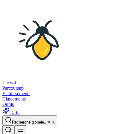
Lucyol
Parcoursup
Établissements
Classements
Outils
Tarifs
Recherche globale...
⌘
K