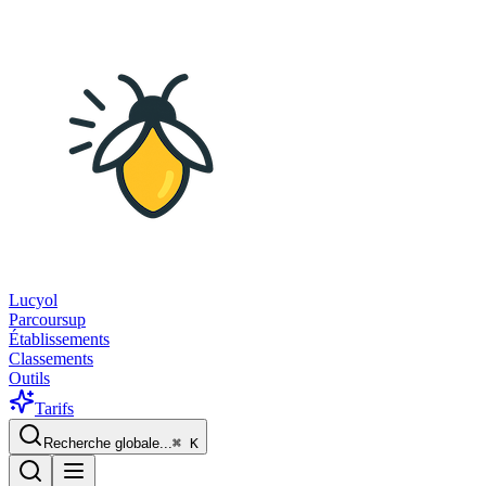
Lucyol
Parcoursup
Établissements
Classements
Outils
Tarifs
Recherche globale...
⌘
K