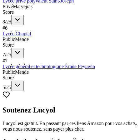
Lycée privé polyvalent Saint-Joseph
Privé
Marvejols
Score
8
/
25
#
6
Lycée Chaptal
Public
Mende
Score
7
/
25
#
7
Lycée général et technologique Émile Peytavin
Public
Mende
Score
5
/
25
Soutenez Lucyol
Lucyol est gratuit. En passant par ces liens Amazon pour vos achats,
vous nous soutenez, sans payer plus cher.