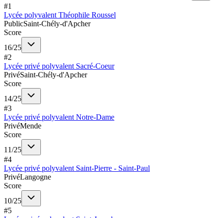
#
1
Lycée polyvalent Théophile Roussel
Public
Saint-Chély-d'Apcher
Score
16
/
25
#
2
Lycée privé polyvalent Sacré-Coeur
Privé
Saint-Chély-d'Apcher
Score
14
/
25
#
3
Lycée privé polyvalent Notre-Dame
Privé
Mende
Score
11
/
25
#
4
Lycée privé polyvalent Saint-Pierre - Saint-Paul
Privé
Langogne
Score
10
/
25
#
5