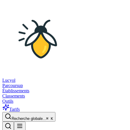
Lucyol
Parcoursup
Établissements
Classements
Outils
Tarifs
Recherche globale...
⌘
K