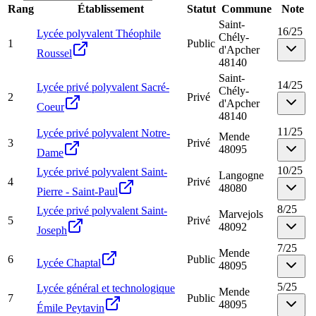
Rang
Établissement
Statut
Commune
Note
Saint-
16
/
25
Lycée polyvalent Théophile
Chély-
1
Public
d'Apcher
Roussel
48140
Saint-
14
/
25
Lycée privé polyvalent Sacré-
Chély-
2
Privé
d'Apcher
Coeur
48140
11
/
25
Lycée privé polyvalent Notre-
Mende
3
Privé
48095
Dame
10
/
25
Lycée privé polyvalent Saint-
Langogne
4
Privé
48080
Pierre - Saint-Paul
8
/
25
Lycée privé polyvalent Saint-
Marvejols
5
Privé
48092
Joseph
7
/
25
Mende
6
Public
Lycée Chaptal
48095
5
/
25
Lycée général et technologique
Mende
7
Public
48095
Émile Peytavin