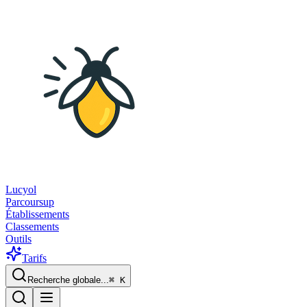
Lucyol
Parcoursup
Établissements
Classements
Outils
Tarifs
Recherche globale...
⌘
K