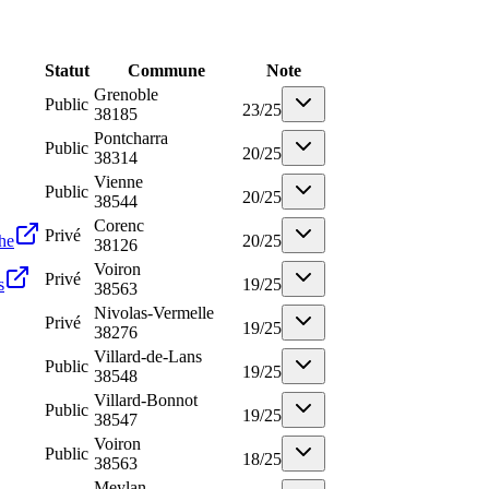
Statut
Commune
Note
Grenoble
Public
23
/
25
38185
Pontcharra
Public
20
/
25
38314
Vienne
Public
20
/
25
38544
Corenc
Privé
che
20
/
25
38126
Voiron
Privé
s
19
/
25
38563
Nivolas-Vermelle
Privé
19
/
25
38276
Villard-de-Lans
Public
19
/
25
38548
Villard-Bonnot
Public
19
/
25
38547
Voiron
Public
18
/
25
38563
Meylan