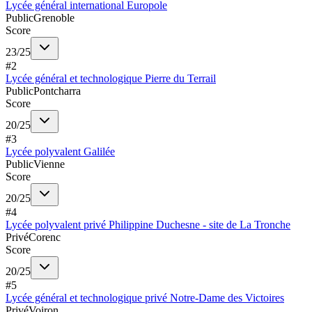
Lycée général international Europole
Public
Grenoble
Score
23
/
25
#
2
Lycée général et technologique Pierre du Terrail
Public
Pontcharra
Score
20
/
25
#
3
Lycée polyvalent Galilée
Public
Vienne
Score
20
/
25
#
4
Lycée polyvalent privé Philippine Duchesne - site de La Tronche
Privé
Corenc
Score
20
/
25
#
5
Lycée général et technologique privé Notre-Dame des Victoires
Privé
Voiron