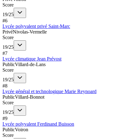
Score
19
/
25
#
6
Lycée polyvalent privé Saint-Marc
Privé
Nivolas-Vermelle
Score
19
/
25
#
7
Lycée climatique Jean Prévost
Public
Villard-de-Lans
Score
19
/
25
#
8
Lycée général et technologique Marie Reynoard
Public
Villard-Bonnot
Score
19
/
25
#
9
Lycée polyvalent Ferdinand Buisson
Public
Voiron
Score