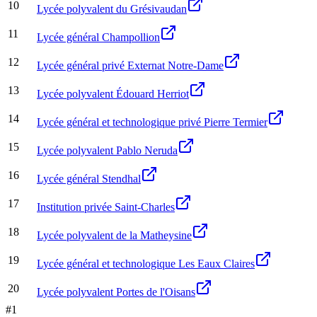
10
Lycée polyvalent du Grésivaudan
11
Lycée général Champollion
12
Lycée général privé Externat Notre-Dame
13
Lycée polyvalent Édouard Herriot
14
Lycée général et technologique privé Pierre Termier
15
Lycée polyvalent Pablo Neruda
16
Lycée général Stendhal
17
Institution privée Saint-Charles
18
Lycée polyvalent de la Matheysine
19
Lycée général et technologique Les Eaux Claires
20
Lycée polyvalent Portes de l'Oisans
#
1