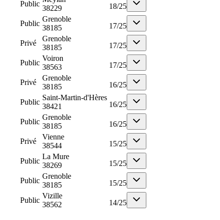
Public
18
/
25
38229
Grenoble
Public
17
/
25
38185
Grenoble
Privé
17
/
25
38185
Voiron
Public
17
/
25
38563
Grenoble
Privé
16
/
25
38185
Saint-Martin-d'Hères
Public
16
/
25
38421
Grenoble
Public
16
/
25
38185
Vienne
Privé
15
/
25
38544
La Mure
Public
15
/
25
38269
Grenoble
Public
15
/
25
38185
Vizille
Public
14
/
25
38562