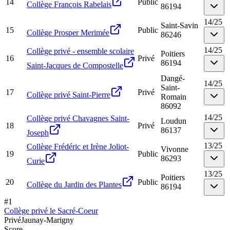
14
Public
Collège François Rabelais
86194
14
/
25
Saint-Savin
15
Public
Collège Prosper Merimée
86246
14
/
25
Collège privé - ensemble scolaire
Poitiers
16
Privé
86194
Saint-Jacques de Compostelle
Dangé-
14
/
25
Saint-
17
Privé
Collège privé Saint-Pierre
Romain
86092
14
/
25
Collège privé Chavagnes Saint-
Loudun
18
Privé
86137
Joseph
13
/
25
Collège Frédéric et Irène Joliot-
Vivonne
19
Public
86293
Curie
13
/
25
Poitiers
20
Public
Collège du Jardin des Plantes
86194
#
1
Collège privé le Sacré-Coeur
Privé
Jaunay-Marigny
Score