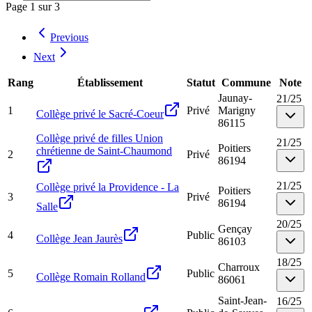
Page
1
sur
3
Previous
Next
Rang
Établissement
Statut
Commune
Note
Jaunay-
21
/
25
1
Privé
Marigny
Collège privé le Sacré-Coeur
86115
Collège privé de filles Union
21
/
25
Poitiers
chrétienne de Saint-Chaumond
2
Privé
86194
21
/
25
Collège privé la Providence - La
Poitiers
3
Privé
86194
Salle
20
/
25
Gençay
4
Public
Collège Jean Jaurès
86103
18
/
25
Charroux
5
Public
Collège Romain Rolland
86061
Saint-Jean-
16
/
25