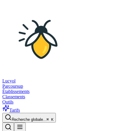
Lucyol
Parcoursup
Établissements
Classements
Outils
Tarifs
Recherche globale...
⌘
K