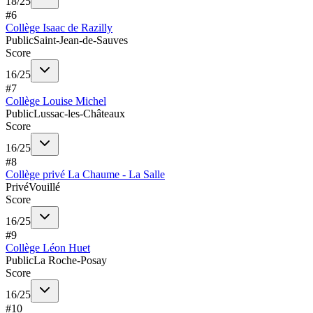
18
/
25
#
6
Collège Isaac de Razilly
Public
Saint-Jean-de-Sauves
Score
16
/
25
#
7
Collège Louise Michel
Public
Lussac-les-Châteaux
Score
16
/
25
#
8
Collège privé La Chaume - La Salle
Privé
Vouillé
Score
16
/
25
#
9
Collège Léon Huet
Public
La Roche-Posay
Score
16
/
25
#
10