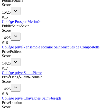
Public
Poitiers
Score
15
/
25
#
15
Collège Prosper Merimée
Public
Saint-Savin
Score
14
/
25
#
16
Collège privé - ensemble scolaire Saint-Jacques de Compostelle
Privé
Poitiers
Score
14
/
25
#
17
Collège privé Saint-Pierre
Privé
Dangé-Saint-Romain
Score
14
/
25
#
18
Collège privé Chavagnes Saint-Joseph
Privé
Loudun
Score