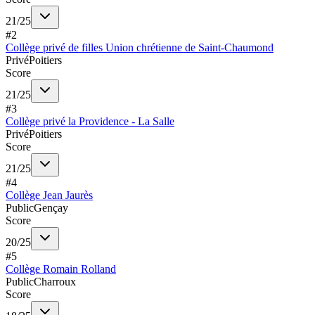
21
/
25
#
2
Collège privé de filles Union chrétienne de Saint-Chaumond
Privé
Poitiers
Score
21
/
25
#
3
Collège privé la Providence - La Salle
Privé
Poitiers
Score
21
/
25
#
4
Collège Jean Jaurès
Public
Gençay
Score
20
/
25
#
5
Collège Romain Rolland
Public
Charroux
Score