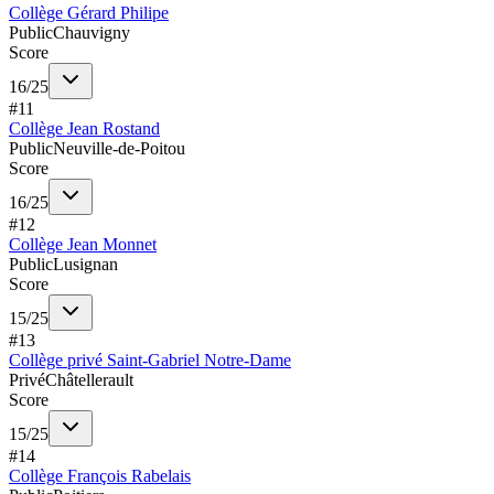
Collège Gérard Philipe
Public
Chauvigny
Score
16
/
25
#
11
Collège Jean Rostand
Public
Neuville-de-Poitou
Score
16
/
25
#
12
Collège Jean Monnet
Public
Lusignan
Score
15
/
25
#
13
Collège privé Saint-Gabriel Notre-Dame
Privé
Châtellerault
Score
15
/
25
#
14
Collège François Rabelais