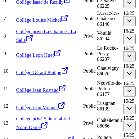
6
Public
de-Sauves
Collège Isaac de Razilly
86225
Lussac-les-
16
/
25
7
Public
Châteaux
Collège Louise Michel
86140
16
/
25
Collège privé La Chaume - La
Vouillé
8
Privé
86294
Salle
La Roche-
16
/
25
9
Public
Posay
Collège Léon Huet
86207
16
/
25
Chauvigny
10
Public
Collège Gérard Philipe
86070
Neuville-de-
16
/
25
11
Public
Poitou
Collège Jean Rostand
86177
15
/
25
Lusignan
12
Public
Collège Jean Monnet
86139
15
/
25
Collège privé Saint-Gabriel
Châtellerault
13
Privé
86066
Notre-Dame
15
/
25
Poitiers