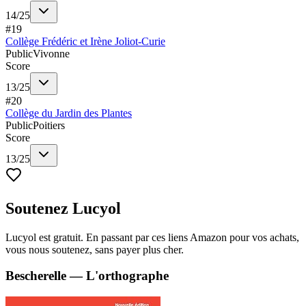
14
/
25
#
19
Collège Frédéric et Irène Joliot-Curie
Public
Vivonne
Score
13
/
25
#
20
Collège du Jardin des Plantes
Public
Poitiers
Score
13
/
25
Soutenez Lucyol
Lucyol est gratuit. En passant par ces liens Amazon pour vos achats,
vous nous soutenez, sans payer plus cher.
Bescherelle — L'orthographe