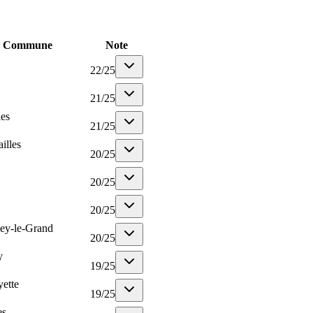
Commune
Note
22
/
25
21
/
25
les
21
/
25
illes
20
/
25
20
/
25
20
/
25
ey-le-Grand
20
/
25
y
19
/
25
yette
19
/
25
es