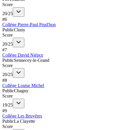
Score
20
/
25
#
6
Collège Pierre-Paul Prud'hon
Public
Cluny
Score
20
/
25
#
7
Collège David Niépce
Public
Sennecey-le-Grand
Score
20
/
25
#
8
Collège Louise Michel
Public
Chagny
Score
19
/
25
#
9
Collège Les Bruyères
Public
La Clayette
Score