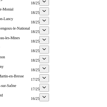
18
/
25
le-Monial
18
/
25
on-Lancy
18
/
25
Gengoux-le-National
18
/
25
au-les-Mines
18
/
25
18
/
25
non
18
/
25
ny
18
/
25
Martin-en-Bresse
17
/
25
-sur-Saône
17
/
25
rd
16
/
25