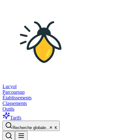
Lucyol
Parcoursup
Établissements
Classements
Outils
Tarifs
Recherche globale...
⌘
K