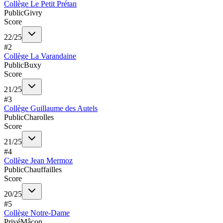
Collège Le Petit Prétan
Public
Givry
Score
22
/
25
#
2
Collège La Varandaine
Public
Buxy
Score
21
/
25
#
3
Collège Guillaume des Autels
Public
Charolles
Score
21
/
25
#
4
Collège Jean Mermoz
Public
Chauffailles
Score
20
/
25
#
5
Collège Notre-Dame
Privé
Mâcon