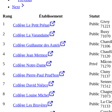
Next
Rang
Établissement
Statut
Givry
1
Public
Collège Le Petit Prétan
71221
Buxy
2
Public
Collège La Varandaine
71070
Charol
3
Public
Collège Guillaume des Autels
71106
Chauffa
4
Public
Collège Jean Mermoz
71120
Mâcon
5
Privé
Collège Notre-Dame
71270
Cluny
6
Public
Collège Pierre-Paul Prud'hon
71137
Sennec
7
Public
Collège David Niépce
71512
Chagn
8
Public
Collège Louise Michel
71073
La Cla
9
Public
Collège Les Bruyères
71133
Couch