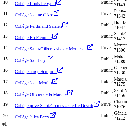
10
Public
Collège Louis Pergaud
71149
Paray-
11
Privé
Collège Jeanne d'Arc
71342
Bourb
12
Public
Collège Ferdinand Sarrien
71047
Saint-
13
Public
Collège En Fleurette
71417
Montce
14
Privé
Collège Saint-Gilbert - site de Montceau
71306
Matour
15
Public
Collège Saint-Cyr
71289
Gueug
16
Public
Collège Jorge Semprun
71230
Marcig
17
Public
Collège Jean Moulin
71275
Saint-
18
Public
Collège Olivier de la Marche
71456
Chalon
19
Privé
Collège privé Saint-Charles - site Le Devoir
71076
Génela
20
Public
Collège Jules Ferry
71212
#
1