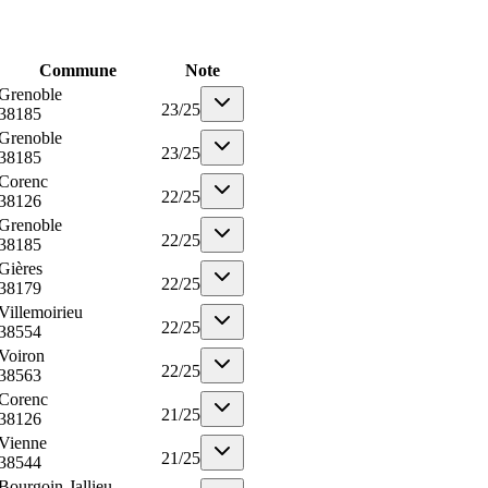
Commune
Note
Grenoble
23
/
25
38185
Grenoble
23
/
25
38185
Corenc
22
/
25
38126
Grenoble
22
/
25
38185
Gières
22
/
25
38179
Villemoirieu
22
/
25
38554
Voiron
22
/
25
38563
Corenc
21
/
25
38126
Vienne
21
/
25
38544
Bourgoin-Jallieu