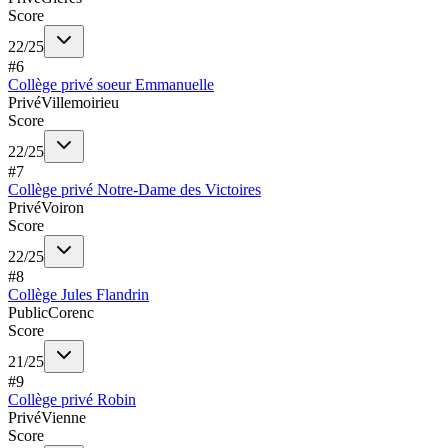
Score
22
/
25
#
6
Collège privé soeur Emmanuelle
Privé
Villemoirieu
Score
22
/
25
#
7
Collège privé Notre-Dame des Victoires
Privé
Voiron
Score
22
/
25
#
8
Collège Jules Flandrin
Public
Corenc
Score
21
/
25
#
9
Collège privé Robin
Privé
Vienne
Score