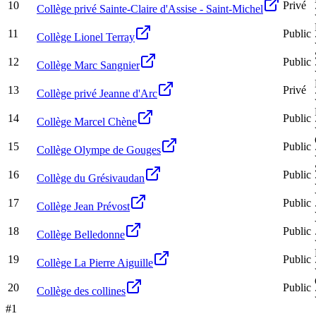
10
Privé
Collège privé Sainte-Claire d'Assise - Saint-Michel
11
Public
Collège Lionel Terray
12
Public
Collège Marc Sangnier
13
Privé
Collège privé Jeanne d'Arc
14
Public
Collège Marcel Chène
15
Public
Collège Olympe de Gouges
16
Public
Collège du Grésivaudan
17
Public
Collège Jean Prévost
18
Public
Collège Belledonne
19
Public
Collège La Pierre Aiguille
20
Public
Collège des collines
#
1