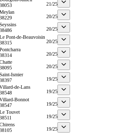
21
/
25
38053
Meylan
20
/
25
38229
Seyssins
20
/
25
38486
Le Pont-de-Beauvoisin
20
/
25
38315
Pontcharra
20
/
25
38314
Chatte
20
/
25
38095
Saint-Ismier
19
/
25
38397
Villard-de-Lans
19
/
25
38548
Villard-Bonnot
19
/
25
38547
Le Touvet
19
/
25
38511
Chirens
19
/
25
38105