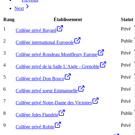
Next
Rang
Établissement
Statut
1
Privé
Collège privé Bayard
2
Public
Collège international Europole
3
Privé
Collège privé Rondeau Montfleury Europe
4
Privé
Collège privé de la Salle L'Aigle - Grenoble
5
Privé
Collège privé Don Bosco
6
Privé
Collège privé soeur Emmanuelle
7
Privé
Collège privé Notre-Dame des Victoires
8
Public
Collège Jules Flandrin
9
Privé
Collège privé Robin