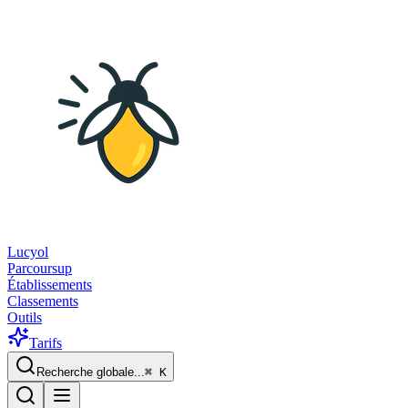
Lucyol
Parcoursup
Établissements
Classements
Outils
Tarifs
Recherche globale...
⌘
K