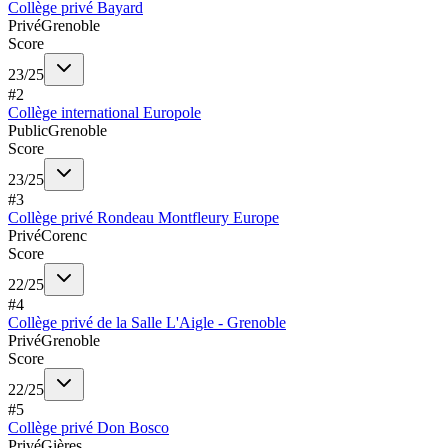
Collège privé Bayard
Privé
Grenoble
Score
23
/
25
#
2
Collège international Europole
Public
Grenoble
Score
23
/
25
#
3
Collège privé Rondeau Montfleury Europe
Privé
Corenc
Score
22
/
25
#
4
Collège privé de la Salle L'Aigle - Grenoble
Privé
Grenoble
Score
22
/
25
#
5
Collège privé Don Bosco
Privé
Gières