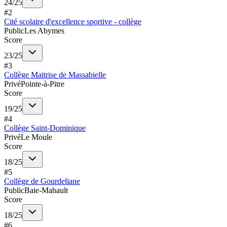
24
/
25
#
2
Cité scolaire d'excellence sportive - collège
Public
Les Abymes
Score
23
/
25
#
3
Collège Maitrise de Massabielle
Privé
Pointe-à-Pitre
Score
19
/
25
#
4
Collège Saint-Dominique
Privé
Le Moule
Score
18
/
25
#
5
Collège de Gourdeliane
Public
Baie-Mahault
Score
18
/
25
#
6