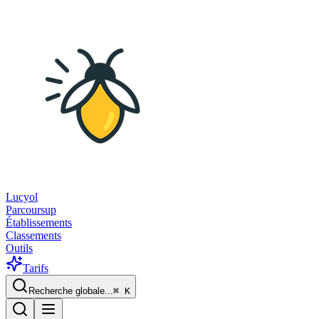
Lucyol
Parcoursup
Établissements
Classements
Outils
Tarifs
Recherche globale...
⌘
K