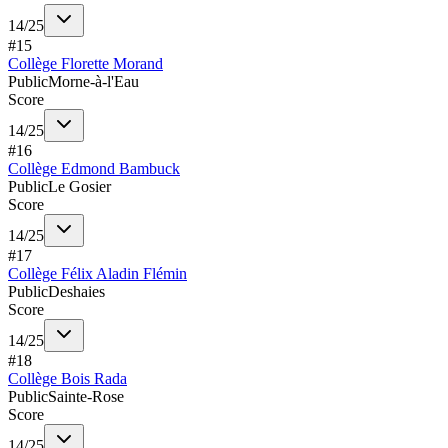
14
/
25
#
15
Collège Florette Morand
Public
Morne-à-l'Eau
Score
14
/
25
#
16
Collège Edmond Bambuck
Public
Le Gosier
Score
14
/
25
#
17
Collège Félix Aladin Flémin
Public
Deshaies
Score
14
/
25
#
18
Collège Bois Rada
Public
Sainte-Rose
Score
14
/
25