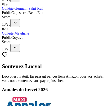
#
19
Collège Germain Saint-Ruf
Public
Capesterre-Belle-Eau
Score
13
/
25
#
20
Collège Matéliane
Public
Goyave
Score
13
/
25
Soutenez Lucyol
Lucyol est gratuit. En passant par ces liens Amazon pour vos achats,
vous nous soutenez, sans payer plus cher.
Annales du brevet 2026