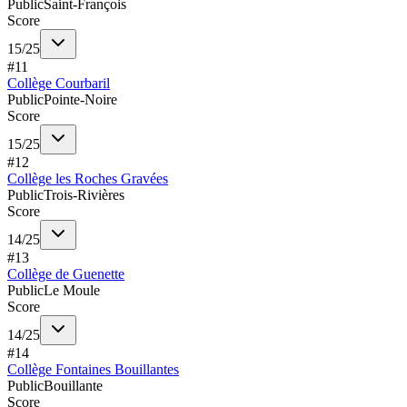
Public
Saint-François
Score
15
/
25
#
11
Collège Courbaril
Public
Pointe-Noire
Score
15
/
25
#
12
Collège les Roches Gravées
Public
Trois-Rivières
Score
14
/
25
#
13
Collège de Guenette
Public
Le Moule
Score
14
/
25
#
14
Collège Fontaines Bouillantes
Public
Bouillante
Score