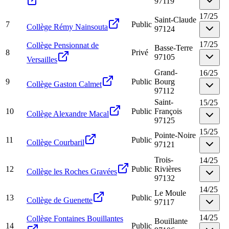
97119
17
/
25
Saint-Claude
7
Public
Collège Rémy Nainsouta
97124
17
/
25
Collège Pensionnat de
Basse-Terre
8
Privé
97105
Versailles
Grand-
16
/
25
9
Public
Bourg
Collège Gaston Calmet
97112
Saint-
15
/
25
10
Public
François
Collège Alexandre Macal
97125
15
/
25
Pointe-Noire
11
Public
Collège Courbaril
97121
Trois-
14
/
25
12
Public
Rivières
Collège les Roches Gravées
97132
14
/
25
Le Moule
13
Public
Collège de Guenette
97117
14
/
25
Collège Fontaines Bouillantes
Bouillante
14
Public