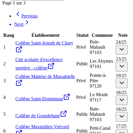
Page
1
sur
3
Previous
Next
Rang
Établissement
Statut
Commune
Note
Baie-
24
/
25
Collège Saint-Joseph de Cluny
1
Privé
Mahault
97103
23
/
25
Cité scolaire d'excellence
Les Abymes
2
Public
97101
sportive - collège
Pointe-à-
19
/
25
Collège Maitrise de Massabielle
3
Privé
Pitre
97120
18
/
25
Le Moule
4
Privé
Collège Saint-Dominique
97117
Baie-
18
/
25
5
Public
Mahault
Collège de Gourdeliane
97103
17
/
25
Collège Maximilien Vrécord
Petit-Canal
6
Public