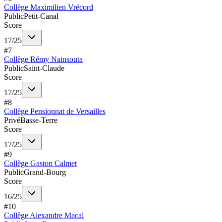
Collège Maximilien Vrécord
Public
Petit-Canal
Score
17
/
25
#
7
Collège Rémy Nainsouta
Public
Saint-Claude
Score
17
/
25
#
8
Collège Pensionnat de Versailles
Privé
Basse-Terre
Score
17
/
25
#
9
Collège Gaston Calmet
Public
Grand-Bourg
Score
16
/
25
#
10
Collège Alexandre Macal