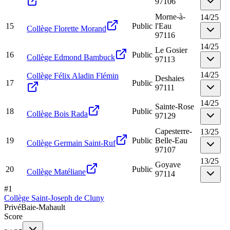
97106
Morne-à-
14
/
25
15
Public
l'Eau
Collège Florette Morand
97116
14
/
25
Le Gosier
16
Public
Collège Edmond Bambuck
97113
14
/
25
Collège Félix Aladin Flémin
Deshaies
17
Public
97111
14
/
25
Sainte-Rose
18
Public
Collège Bois Rada
97129
Capesterre-
13
/
25
19
Public
Belle-Eau
Collège Germain Saint-Ruf
97107
13
/
25
Goyave
20
Public
Collège Matéliane
97114
#
1
Collège Saint-Joseph de Cluny
Privé
Baie-Mahault
Score