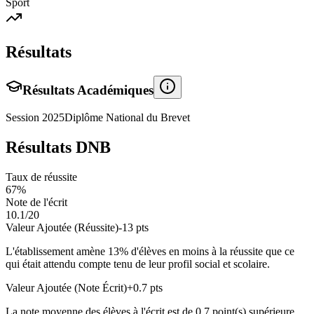
Sport
Résultats
Résultats Académiques
Session
2025
Diplôme National du Brevet
Résultats DNB
Taux de réussite
67
%
Note de l'écrit
10.1
/20
Valeur Ajoutée (Réussite)
-13
pts
L'établissement amène
13
% d'élèves en
moins
à la réussite que ce
qui était attendu compte tenu de leur profil social et scolaire.
Valeur Ajoutée (Note Écrit)
+
0.7
pts
La note moyenne des élèves à l'écrit est de
0.7
point(s)
supérieure