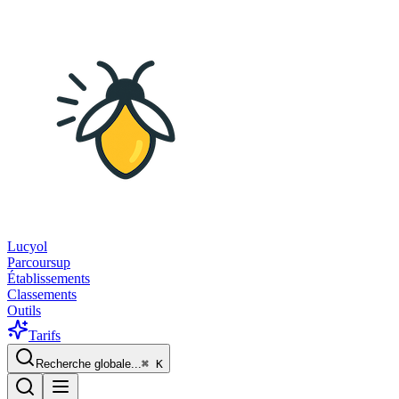
Lucyol
Parcoursup
Établissements
Classements
Outils
Tarifs
Recherche globale...
⌘
K