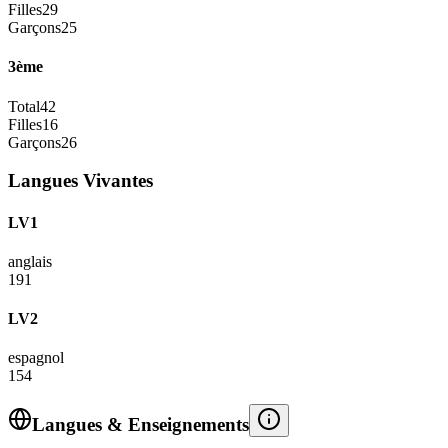
Filles
29
Garçons
25
3ème
Total
42
Filles
16
Garçons
26
Langues Vivantes
LV1
anglais
191
LV2
espagnol
154
Langues & Enseignements