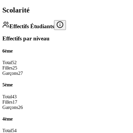
Scolarité
Effectifs Étudiants
Effectifs par niveau
6ème
Total
52
Filles
25
Garçons
27
5ème
Total
43
Filles
17
Garçons
26
4ème
Total
54