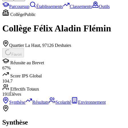
Parcoursup
Établissements
Classements
Outils
Collège
Public
Collège Félix Aladin Flémin
Quartier La Haut
,
97126
Deshaies
Favori
Réussite au Brevet
67
%
Score IPS Global
104.7
Effectifs Totaux
191
Élèves
Synthèse
Résultats
Scolarité
Environnement
Synthèse