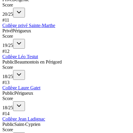
Score
20
/
25
#
11
Collège privé Sainte-Marthe
Privé
Périgueux
Score
19
/
25
#
12
Collège Léo Testut
Public
Beaumontois en Périgord
Score
18
/
25
#
13
Collège Laure Gatet
Public
Périgueux
Score
18
/
25
#
14
Collège Jean Ladignac
Public
Saint-Cyprien
Score