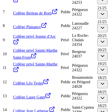
24253
21
/
25
Périgueux
7
Public
Collège Bertran de Born
24322
21
/
25
Lanouaille
8
Public
Collège Plaisance
24227
La Roche-
20
/
25
Collège privé Jeanne d'Arc
9
Privé
Chalais
24354
20
/
25
Collège privé Sainte-Marthe
Bergerac
10
Privé
24037
Saint-Front
19
/
25
Collège privé Sainte-Marthe
Périgueux
11
Privé
24322
Beaumontois
18
/
25
12
Public
en Périgord
Collège Léo Testut
24028
18
/
25
Périgueux
13
Public
Collège Laure Gatet
24322
18
/
25
Saint-Cyprien
14
Public
Collège Jean Ladignac
24396