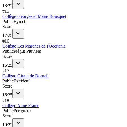
18
/
25
#
15
Collège Georges et Marie Bousquet
Public
Eymet
Score
17
/
25
#
16
Collège Les Marches de l'Occitanie
Public
Piégut-Pluviers
Score
16
/
25
#
17
Collège Giraut de Borneil
Public
Excideuil
Score
16
/
25
#
18
Collège Anne Frank
Public
Périgueux
Score
16
/
25