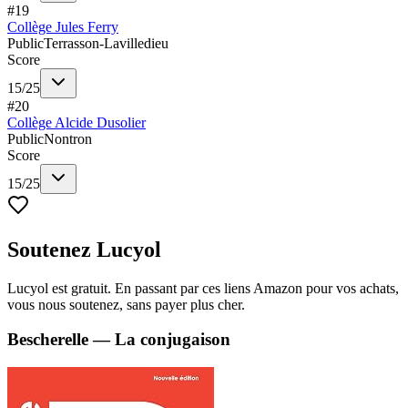
#
19
Collège Jules Ferry
Public
Terrasson-Lavilledieu
Score
15
/
25
#
20
Collège Alcide Dusolier
Public
Nontron
Score
15
/
25
Soutenez Lucyol
Lucyol est gratuit. En passant par ces liens Amazon pour vos achats,
vous nous soutenez, sans payer plus cher.
Bescherelle — La conjugaison