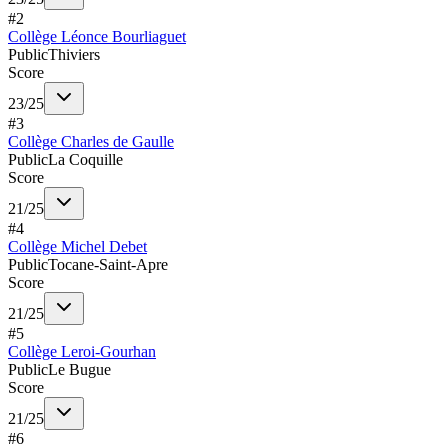
#
2
Collège Léonce Bourliaguet
Public
Thiviers
Score
23
/
25
#
3
Collège Charles de Gaulle
Public
La Coquille
Score
21
/
25
#
4
Collège Michel Debet
Public
Tocane-Saint-Apre
Score
21
/
25
#
5
Collège Leroi-Gourhan
Public
Le Bugue
Score
21
/
25
#
6