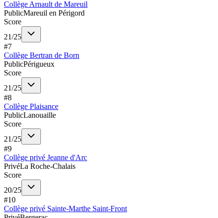
Collège Arnault de Mareuil
Public
Mareuil en Périgord
Score
21
/
25
#
7
Collège Bertran de Born
Public
Périgueux
Score
21
/
25
#
8
Collège Plaisance
Public
Lanouaille
Score
21
/
25
#
9
Collège privé Jeanne d'Arc
Privé
La Roche-Chalais
Score
20
/
25
#
10
Collège privé Sainte-Marthe Saint-Front
Privé
Bergerac