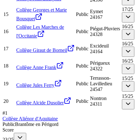
17
/
25
Collège Georges et Marie
Eymet
15
Public
24167
Bousquet
16
/
25
Collège Les Marches de
Piégut-Pluviers
16
Public
24328
l'Occitanie
16
/
25
Excideuil
17
Public
Collège Giraut de Borneil
24164
16
/
25
Périgueux
18
Public
Collège Anne Frank
24322
Terrasson-
15
/
25
19
Public
Lavilledieu
Collège Jules Ferry
24547
15
/
25
Nontron
20
Public
Collège Alcide Dusolier
24311
#
1
Collège Aliénor d'Aquitaine
Public
Brantôme en Périgord
Score
23
/
25