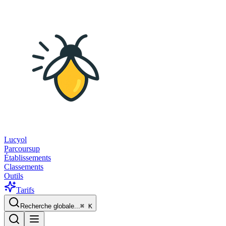
Lucyol
Parcoursup
Établissements
Classements
Outils
Tarifs
Recherche globale...
⌘
K