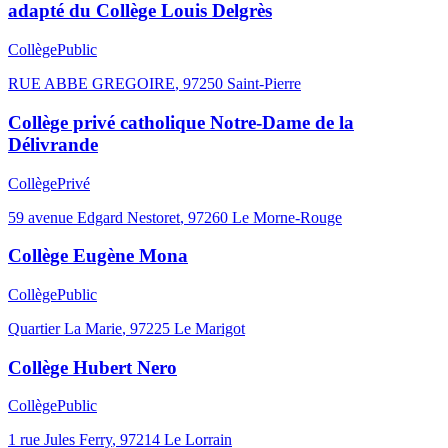
adapté du Collège Louis Delgrès
Collège
Public
RUE ABBE GREGOIRE
,
97250
Saint-Pierre
Collège privé catholique Notre-Dame de la
Délivrande
Collège
Privé
59 avenue Edgard Nestoret
,
97260
Le Morne-Rouge
Collège Eugène Mona
Collège
Public
Quartier La Marie
,
97225
Le Marigot
Collège Hubert Nero
Collège
Public
1 rue Jules Ferry
,
97214
Le Lorrain