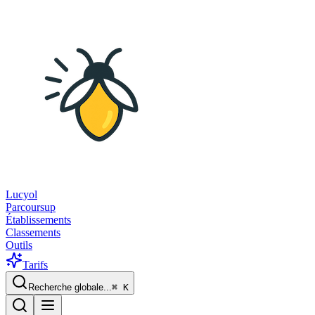
Lucyol
Parcoursup
Établissements
Classements
Outils
Tarifs
Recherche globale...
⌘
K