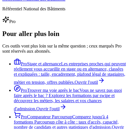
Référentiel National des Bâtiments
Pro
Pour aller plus loin
Ces outils vont plus loin sur la même question ; ceux marqués Pro
sont réservés aux abonnés.
Pro
Stage et alternance
Les entreprises proches qui peuvent
réellement vous accueillir en stage ou en alternance, classées
et expliquées : taille, encadrement, plafond légal de stagiaires,
métier en tension, offres publiées.
Ouvrir l'outil
Pro
Trouver ma voie après le bac
Vous ne savez pas quoi
faire après le bac ? Explorez les formations par swipe et
découvrez les métiers, les salaires et vos chances
d'admission.
Ouvrir l'outil
Pro
Comparateur Parcoursup
Comparez jusqu'à 4
formations Parcoursup côte à côte : taux d'accès, capacité,
nombre de candidats et autres statistiques d'admission.
Ouvrir