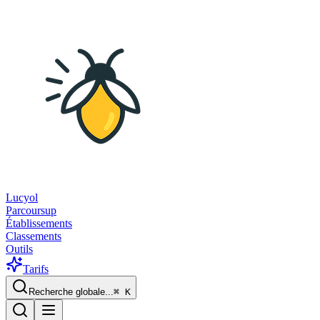
Lucyol
Parcoursup
Établissements
Classements
Outils
Tarifs
Recherche globale...
⌘
K