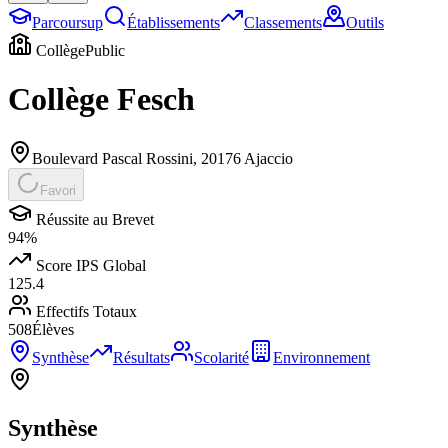
Parcoursup
Établissements
Classements
Outils
Collège
Public
Collège Fesch
Boulevard Pascal Rossini
,
20176
Ajaccio
Favori
Réussite au Brevet
94
%
Score IPS Global
125.4
Effectifs Totaux
508
Élèves
Synthèse
Résultats
Scolarité
Environnement
Synthèse