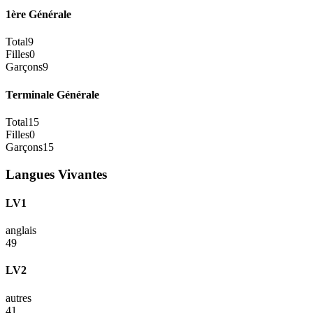
1ère Générale
Total
9
Filles
0
Garçons
9
Terminale Générale
Total
15
Filles
0
Garçons
15
Langues Vivantes
LV1
anglais
49
LV2
autres
41