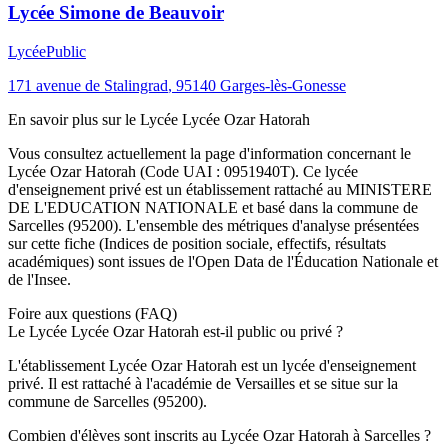
Lycée Simone de Beauvoir
Lycée
Public
171 avenue de Stalingrad
,
95140
Garges-lès-Gonesse
En savoir plus sur le
Lycée
Lycée Ozar Hatorah
Vous consultez actuellement la page d'information concernant le
Lycée Ozar Hatorah
(Code UAI :
0951940T
). Ce
lycée
d'enseignement
privé
est un établissement rattaché au
MINISTERE
DE L'EDUCATION NATIONALE
et basé dans la commune de
Sarcelles
(
95200
). L'ensemble des métriques d'analyse présentées
sur cette fiche (Indices de position sociale, effectifs, résultats
académiques) sont issues de l'Open Data de l'Éducation Nationale et
de l'Insee.
Foire aux questions (FAQ)
Le Lycée Lycée Ozar Hatorah est-il public ou privé ?
L'établissement Lycée Ozar Hatorah est un lycée d'enseignement
privé. Il est rattaché à l'académie de Versailles et se situe sur la
commune de Sarcelles (95200).
Combien d'élèves sont inscrits au Lycée Ozar Hatorah à Sarcelles ?