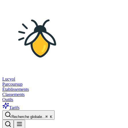
Lucyol
Parcoursup
Établissements
Classements
Outils
Tarifs
Recherche globale...
⌘
K