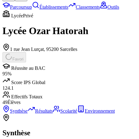
Parcoursup
Établissements
Classements
Outils
Lycée
Privé
Lycée Ozar Hatorah
1 rue Jean Lurçat
,
95200
Sarcelles
Favori
Réussite au BAC
95
%
Score IPS Global
124.1
Effectifs Totaux
49
Élèves
Synthèse
Résultats
Scolarité
Environnement
Synthèse