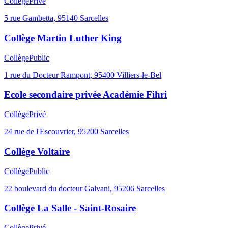
Collège
Privé
5 rue Gambetta
,
95140
Sarcelles
Collège Martin Luther King
Collège
Public
1 rue du Docteur Rampont
,
95400
Villiers-le-Bel
Ecole secondaire privée Académie Fihri
Collège
Privé
24 rue de l'Escouvrier
,
95200
Sarcelles
Collège Voltaire
Collège
Public
22 boulevard du docteur Galvani
,
95206
Sarcelles
Collège La Salle - Saint-Rosaire
Collège
Privé