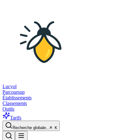
Lucyol
Parcoursup
Établissements
Classements
Outils
Tarifs
Recherche globale...
⌘
K