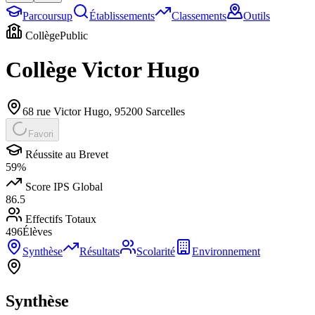
Parcoursup
Établissements
Classements
Outils
Collège
Public
Collège Victor Hugo
68 rue Victor Hugo
,
95200
Sarcelles
Favori
Réussite au Brevet
59
%
Score IPS Global
86.5
Effectifs Totaux
496
Élèves
Synthèse
Résultats
Scolarité
Environnement
Synthèse