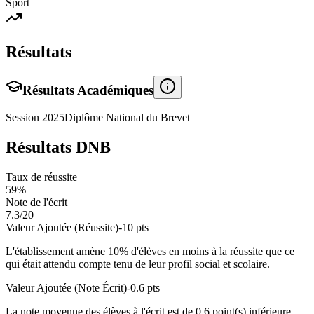
Sport
Résultats
Résultats Académiques
Session
2025
Diplôme National du Brevet
Résultats DNB
Taux de réussite
59
%
Note de l'écrit
7.3
/20
Valeur Ajoutée (Réussite)
-10
pts
L'établissement amène
10
% d'élèves en
moins
à la réussite que ce
qui était attendu compte tenu de leur profil social et scolaire.
Valeur Ajoutée (Note Écrit)
-0.6
pts
La note moyenne des élèves à l'écrit est de
0.6
point(s)
inférieure