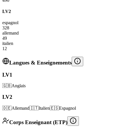
496
LV2
espagnol
328
allemand
49
italien
12
Langues & Enseignements
LV1
🇬🇧
Anglais
LV2
🇩🇪
Allemand
🇮🇹
Italien
🇪🇸
Espagnol
Corps Enseignant (ETP)