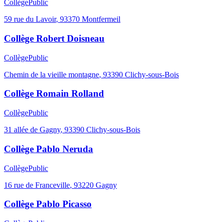
Collège
Public
59 rue du Lavoir
,
93370
Montfermeil
Collège Robert Doisneau
Collège
Public
Chemin de la vieille montagne
,
93390
Clichy-sous-Bois
Collège Romain Rolland
Collège
Public
31 allée de Gagny
,
93390
Clichy-sous-Bois
Collège Pablo Neruda
Collège
Public
16 rue de Franceville
,
93220
Gagny
Collège Pablo Picasso