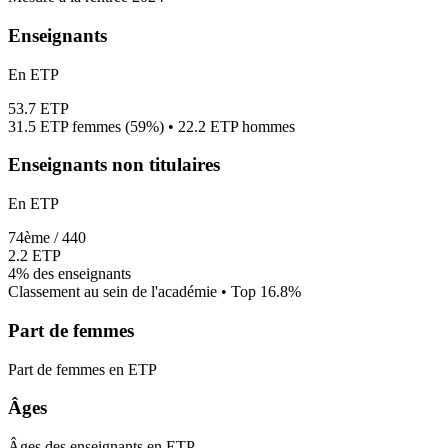
Enseignants
En ETP
53.7
ETP
31.5
ETP femmes (
59%
) •
22.2
ETP hommes
Enseignants non titulaires
En ETP
74
ème /
440
2.2
ETP
4%
des enseignants
Classement au sein de l'académie • Top
16.8
%
Part de femmes
Part de femmes en ETP
Âges
Âges des enseignants en ETP