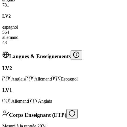
781
LV2
espagnol
564
allemand
43
Langues & Enseignements
LV2
🇬🇧
Anglais
🇩🇪
Allemand
🇪🇸
Espagnol
LV1
🇩🇪
Allemand
🇬🇧
Anglais
Corps Enseignant (ETP)
Mesuré à la rentrée 2024