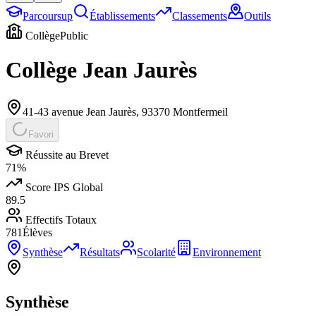
Parcoursup
Établissements
Classements
Outils
Collège
Public
Collège Jean Jaurès
41-43 avenue Jean Jaurès
,
93370
Montfermeil
Favori
Réussite au Brevet
71
%
Score IPS Global
89.5
Effectifs Totaux
781
Élèves
Synthèse
Résultats
Scolarité
Environnement
Synthèse