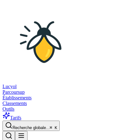
Lucyol
Parcoursup
Établissements
Classements
Outils
Tarifs
Recherche globale...
⌘
K