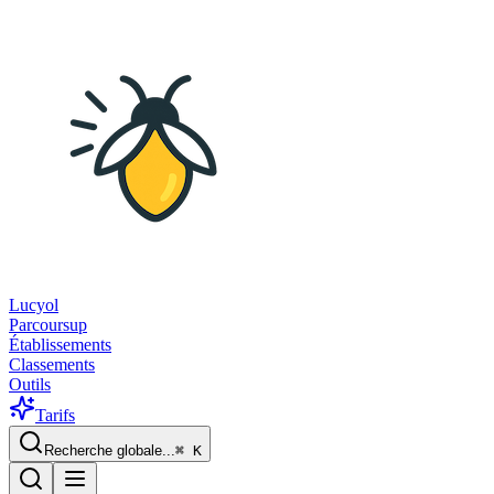
Lucyol
Parcoursup
Établissements
Classements
Outils
Tarifs
Recherche globale...
⌘
K