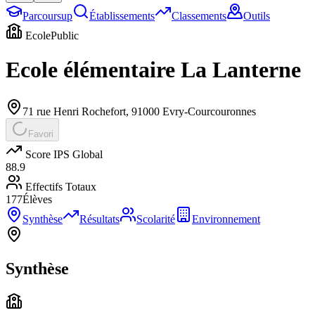
Parcoursup
Établissements
Classements
Outils
Ecole
Public
Ecole élémentaire La Lanterne
71 rue Henri Rochefort
,
91000
Evry-Courcouronnes
Favori
Score IPS Global
88.9
Effectifs Totaux
177
Élèves
Synthèse
Résultats
Scolarité
Environnement
Synthèse