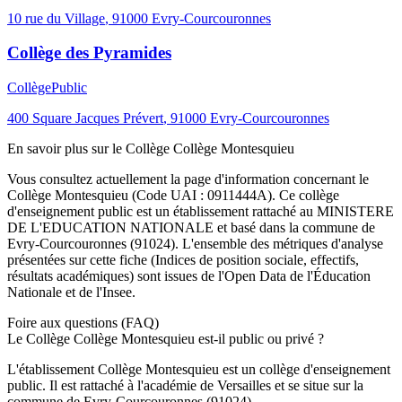
10 rue du Village
,
91000
Evry-Courcouronnes
Collège des Pyramides
Collège
Public
400 Square Jacques Prévert
,
91000
Evry-Courcouronnes
En savoir plus sur le
Collège
Collège Montesquieu
Vous consultez actuellement la page d'information concernant le
Collège Montesquieu
(Code UAI :
0911444A
). Ce
collège
d'enseignement
public
est un établissement rattaché au
MINISTERE
DE L'EDUCATION NATIONALE
et basé dans la commune de
Evry-Courcouronnes
(
91024
). L'ensemble des métriques d'analyse
présentées sur cette fiche (Indices de position sociale, effectifs,
résultats académiques) sont issues de l'Open Data de l'Éducation
Nationale et de l'Insee.
Foire aux questions (FAQ)
Le Collège Collège Montesquieu est-il public ou privé ?
L'établissement Collège Montesquieu est un collège d'enseignement
public. Il est rattaché à l'académie de Versailles et se situe sur la
commune de Evry-Courcouronnes (91024).