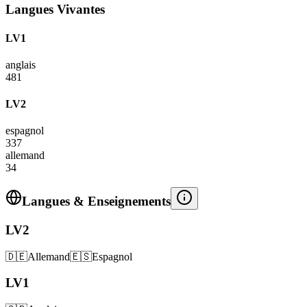
Langues Vivantes
LV1
anglais
481
LV2
espagnol
337
allemand
34
Langues & Enseignements
LV2
🇩🇪
Allemand
🇪🇸
Espagnol
LV1