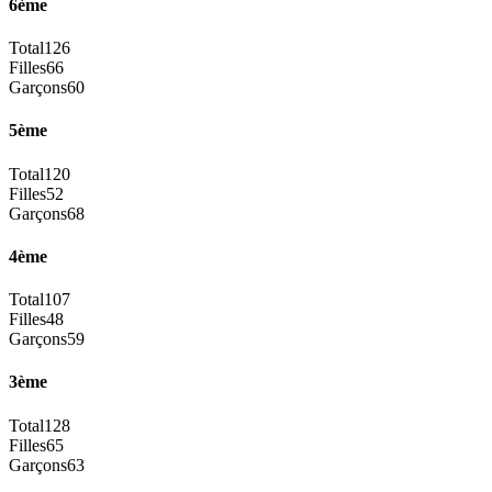
6ème
Total
126
Filles
66
Garçons
60
5ème
Total
120
Filles
52
Garçons
68
4ème
Total
107
Filles
48
Garçons
59
3ème
Total
128
Filles
65
Garçons
63