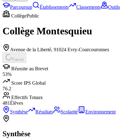
Parcoursup
Établissements
Classements
Outils
Collège
Public
Collège Montesquieu
Avenue de la Liberté
,
91024
Evry-Courcouronnes
Favori
Réussite au Brevet
53
%
Score IPS Global
76.2
Effectifs Totaux
481
Élèves
Synthèse
Résultats
Scolarité
Environnement
Synthèse