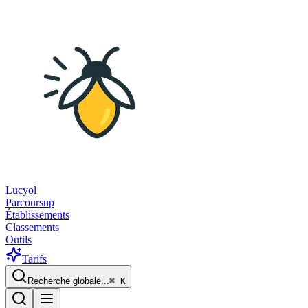
Lucyol
Parcoursup
Établissements
Classements
Outils
Tarifs
Recherche globale...
⌘
K