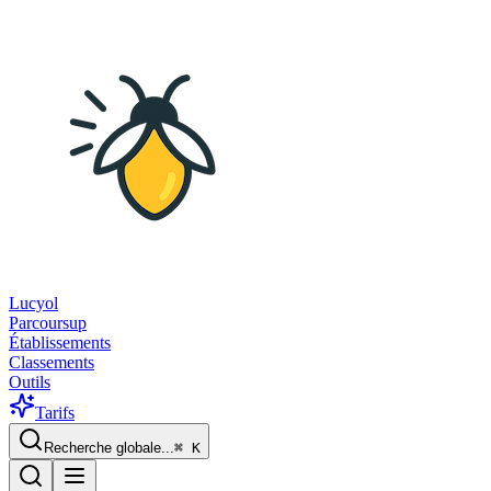
Lucyol
Parcoursup
Établissements
Classements
Outils
Tarifs
Recherche globale...
⌘
K