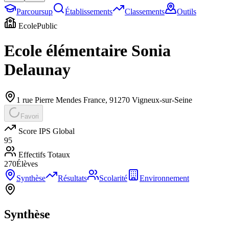
Parcoursup
Établissements
Classements
Outils
Ecole
Public
Ecole élémentaire Sonia
Delaunay
1 rue Pierre Mendes France
,
91270
Vigneux-sur-Seine
Favori
Score IPS Global
95
Effectifs Totaux
270
Élèves
Synthèse
Résultats
Scolarité
Environnement
Synthèse