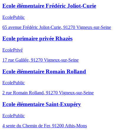
Ecole élémentaire Frédéric Joliot-Curie
Ecole
Public
65 avenue Frédéric Joliot-Curie
,
91270
Vigneux-sur-Seine
Ecole primaire privée Rhazès
Ecole
Privé
17 rue Galilée
,
91270
Vigneux-sur-Seine
Ecole élémentaire Romain Rolland
Ecole
Public
2 rue Romain Rolland
,
91270
Vigneux-sur-Seine
Ecole élémentaire Saint-Exupéry
Ecole
Public
4 sente du Chemin de Fer
,
91200
Athis-Mons