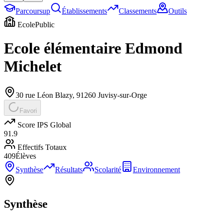
Parcoursup
Établissements
Classements
Outils
Ecole
Public
Ecole élémentaire Edmond
Michelet
30 rue Léon Blazy
,
91260
Juvisy-sur-Orge
Favori
Score IPS Global
91.9
Effectifs Totaux
409
Élèves
Synthèse
Résultats
Scolarité
Environnement
Synthèse