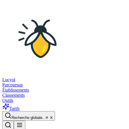
Lucyol
Parcoursup
Établissements
Classements
Outils
Tarifs
Recherche globale...
⌘
K