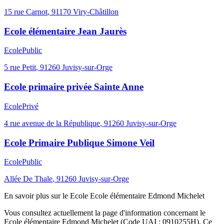
15 rue Carnot
,
91170
Viry-Châtillon
Ecole élémentaire Jean Jaurès
Ecole
Public
5 rue Petit
,
91260
Juvisy-sur-Orge
Ecole primaire privée Sainte Anne
Ecole
Privé
4 rue avenue de la République
,
91260
Juvisy-sur-Orge
Ecole Primaire Publique Simone Veil
Ecole
Public
Allée De Thale
,
91260
Juvisy-sur-Orge
En savoir plus sur le
Ecole
Ecole élémentaire Edmond Michelet
Vous consultez actuellement la page d'information concernant le
Ecole élémentaire Edmond Michelet
(Code UAI :
0910255H
). Ce