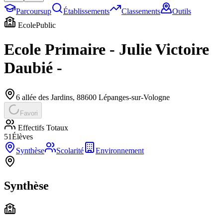
Parcoursup
Établissements
Classements
Outils
Ecole
Public
Ecole Primaire - Julie Victoire
Daubié -
6 allée des Jardins
,
88600
Lépanges-sur-Vologne
Favori
Effectifs Totaux
51
Élèves
Synthèse
Scolarité
Environnement
Synthèse