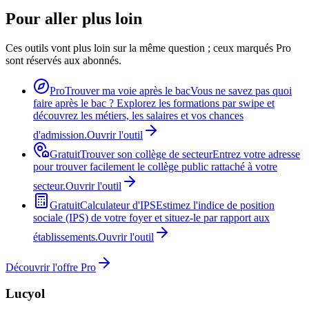
Pour aller plus loin
Ces outils vont plus loin sur la même question ; ceux marqués Pro
sont réservés aux abonnés.
Pro
Trouver ma voie après le bac
Vous ne savez pas quoi
faire après le bac ? Explorez les formations par swipe et
découvrez les métiers, les salaires et vos chances
d'admission.
Ouvrir l'outil
Gratuit
Trouver son collège de secteur
Entrez votre adresse
pour trouver facilement le collège public rattaché à votre
secteur.
Ouvrir l'outil
Gratuit
Calculateur d'IPS
Estimez l'indice de position
sociale (IPS) de votre foyer et situez-le par rapport aux
établissements.
Ouvrir l'outil
Découvrir l'offre Pro
Lucyol