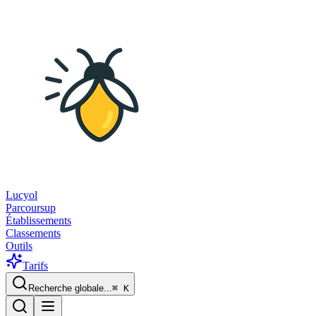
Lucyol
Parcoursup
Établissements
Classements
Outils
Tarifs
Recherche globale...
⌘
K