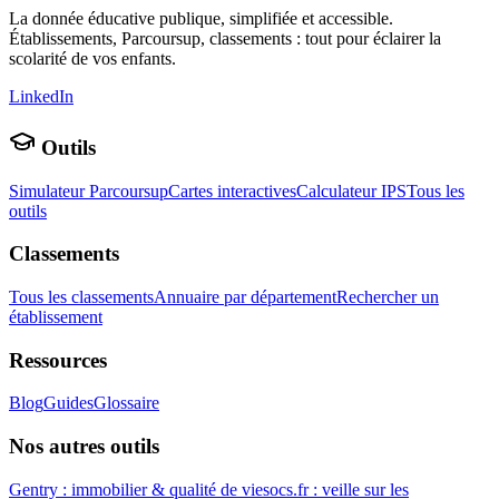
La donnée éducative publique, simplifiée et accessible.
Établissements, Parcoursup, classements : tout pour éclairer la
scolarité de vos enfants.
LinkedIn
Outils
Simulateur Parcoursup
Cartes interactives
Calculateur IPS
Tous les
outils
Classements
Tous les classements
Annuaire par département
Rechercher un
établissement
Ressources
Blog
Guides
Glossaire
Nos autres outils
Gentry : immobilier & qualité de vie
socs.fr : veille sur les