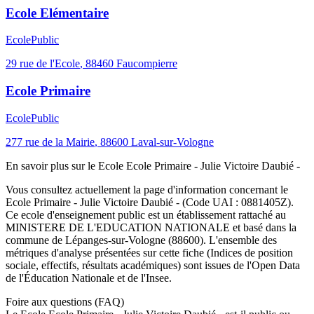
Ecole Elémentaire
Ecole
Public
29 rue de l'Ecole
,
88460
Faucompierre
Ecole Primaire
Ecole
Public
277 rue de la Mairie
,
88600
Laval-sur-Vologne
En savoir plus sur le
Ecole
Ecole Primaire - Julie Victoire Daubié -
Vous consultez actuellement la page d'information concernant le
Ecole Primaire - Julie Victoire Daubié -
(Code UAI :
0881405Z
).
Ce
ecole
d'enseignement
public
est un établissement rattaché au
MINISTERE DE L'EDUCATION NATIONALE
et basé dans la
commune de
Lépanges-sur-Vologne
(
88600
). L'ensemble des
métriques d'analyse présentées sur cette fiche (Indices de position
sociale, effectifs, résultats académiques) sont issues de l'Open Data
de l'Éducation Nationale et de l'Insee.
Foire aux questions (FAQ)