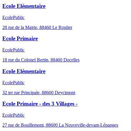
Ecole Elémentaire
Ecole
Public
28 rue de la Mairie
,
88460
Le Roulier
Ecole Primaire
Ecole
Public
18 rue du Colonel Bertin
,
88460
Docelles
Ecole Elémentaire
Ecole
Public
32 ter rue Principale
,
88600
Deycimont
Ecole Primaire - des 3 Villages -
Ecole
Public
27 rue de Bouillemont
,
88600
La Neuveville-devant-Lépanges